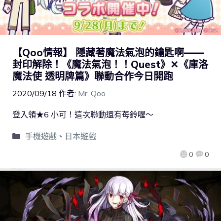
【Qoo情報】 隱藏著魔法氣泡的鑰匙啊——
封印解除！《魔法氣泡！！Quest》✕《庫洛
魔法使 透明牌篇》聯動合作今日開跑
2020/09/18
作者:
Mr. Qoo
登入領★6 小可！這次聯動還有苺鈴喔～
手機遊戲
、
日本遊戲
0
0