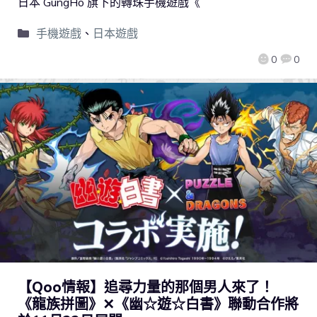
日本 GungHo 旗下的轉珠手機遊戲《
手機遊戲
、
日本遊戲
0
0
【Qoo情報】追尋力量的那個男人來了！
《龍族拼圖》✕《幽☆遊☆白書》聯動合作將