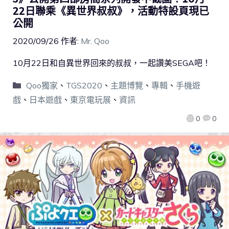
22日聯乘《異世界叔叔》，活動特設頁現已
公開
2020/09/26
作者:
Mr. Qoo
10月22日和自異世界回來的叔叔，一起讚美SEGA吧！
Qoo獨家
、
TGS2020
、
主題博覽
、
專輯
、
手機遊
戲
、
日本遊戲
、
東京電玩展
、
資訊
0
0