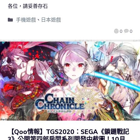
各位，請妥善存石
手機遊戲
、
日本遊戲
0
0
【Qoo情報】TGS2020：SEGA《鎖鏈戰記
3》公開第四部房間系列開發中截圖！10月