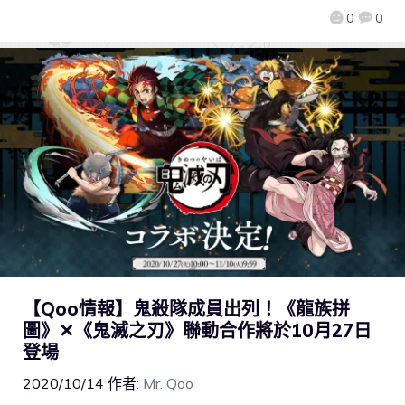
0
0
【Qoo情報】鬼殺隊成員出列！《龍族拼
圖》✕《鬼滅之刃》聯動合作將於10月27日
登場
2020/10/14
作者:
Mr. Qoo