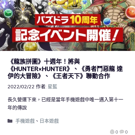
《龍族拼圖》十週年！將與
《HUNTER×HUNTER》、《勇者鬥惡龍 達
伊的大冒險》、《王者天下》聯動合作
2022/02/22
作者:
星藍
長久營運下來，已經是當年手機遊戲中唯一邁入第十一
年的傳說
手機遊戲
、
日本遊戲
0
0