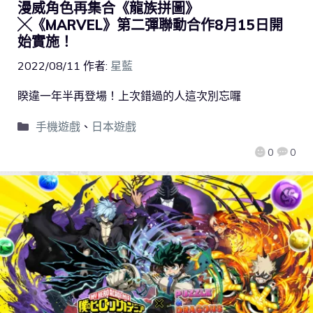
漫威角色再集合《龍族拼圖》
╳《MARVEL》第二彈聯動合作8月15日開
始實施！
2022/08/11
作者:
星藍
睽違一年半再登場！上次錯過的人這次別忘囉
手機遊戲
、
日本遊戲
0
0