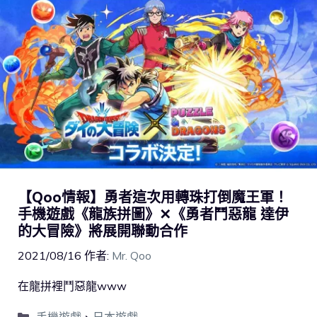
【Qoo情報】勇者這次用轉珠打倒魔王軍！
手機遊戲《龍族拼圖》✕《勇者鬥惡龍 達伊
的大冒險》將展開聯動合作
2021/08/16
作者:
Mr. Qoo
在龍拼裡鬥惡龍www