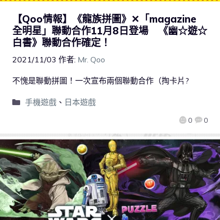
【Qoo情報】《龍族拼圖》✕「magazine
全明星」聯動合作11月8日登場 《幽☆遊☆
白書》聯動合作確定！
2021/11/03
作者:
Mr. Qoo
不愧是聯動拼圖！一次宣布兩個聯動合作（掏卡片?
手機遊戲
、
日本遊戲
0
0