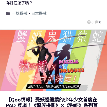
存好石頭了嗎？
手機遊戲
、
日本遊戲
0
0
【Qoo情報】受妖怪纏繞的少年少女首度在
PAD 登場！《龍族拼圖》✕《物語》系列首