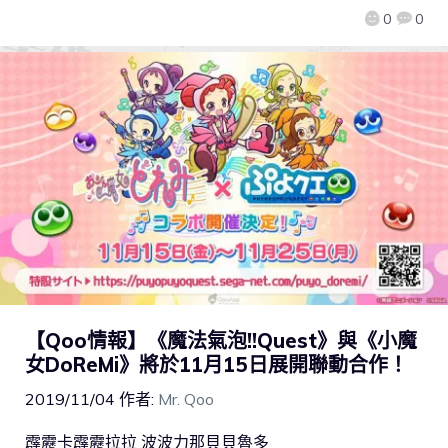
0
0
【Qoo情報】《魔法氣泡!!Quest》與《小魔
女DoReMi》將於11月15日展開聯動合作！
2019/11/04
作者:
Mr. Qoo
霹靂卡霹靂拉拉 波波力那貝貝魯多