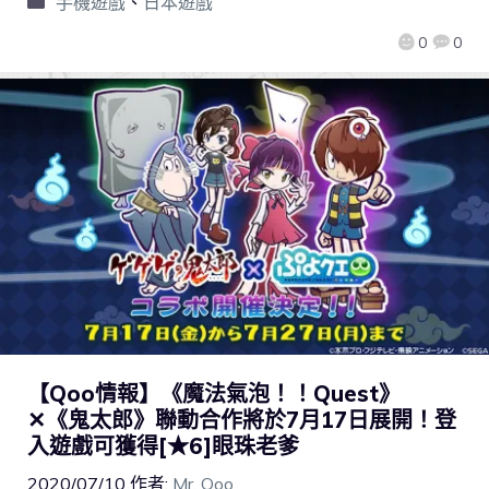
手機遊戲
、
日本遊戲
0
0
【Qoo情報】《魔法氣泡！！Quest》
✕《鬼太郎》聯動合作將於7月17日展開！登
入遊戲可獲得[★6]眼珠老爹
2020/07/10
作者:
Mr. Qoo