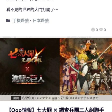
看不見的世界的大門打開了～
手機遊戲
、
日本遊戲
0
0
【Qoo情報】七大罪 ✕ 調查兵團三人組聯手