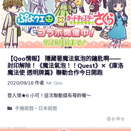
【Qoo情報】 隱藏著魔法氣泡的鑰匙啊——
封印解除！《魔法氣泡！！Quest》✕《庫洛
魔法使 透明牌篇》聯動合作今日開跑
2020/09/18
作者:
Mr. Qoo
登入領★6 小可！這次聯動還有苺鈴喔～
手機遊戲
、
日本遊戲
0
0