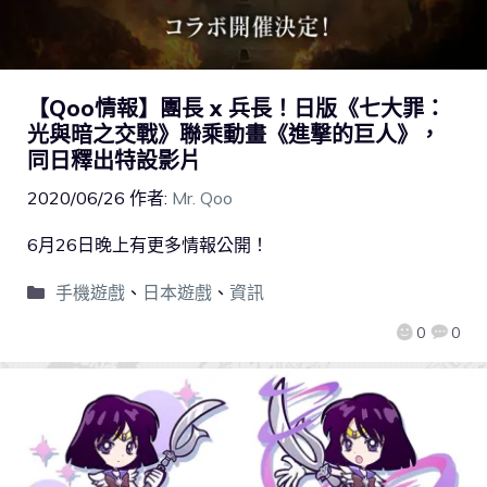
【Qoo情報】團長 x 兵長！日版《七大罪：
光與暗之交戰》聯乘動畫《進撃的巨人》，
同日釋出特設影片
2020/06/26
作者:
Mr. Qoo
6月26日晚上有更多情報公開！
手機遊戲
、
日本遊戲
、
資訊
0
0