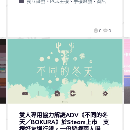
獨立遊戲
、
PC&主機
、
手機遊戲
、
資訊
0
0
雙人專用協力解謎ADV《不同的冬
天／BOKURA》於Steam上市 支
援好友通行證，一份遊戲兩人暢