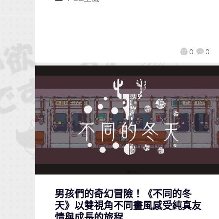
0
0
男孩們的奇幻冒險！《不同的冬
天》以雙視角不同畫風感受純真友
情與成長的旅程