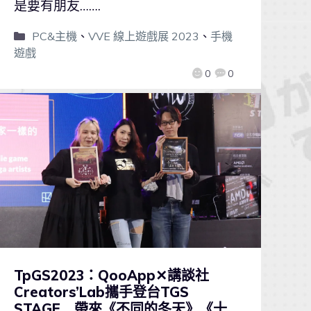
是要有朋友…….
PC&主機
、
VVE 線上遊戲展 2023
、
手機
遊戲
0
0
TpGS2023：QooApp✕講談社
Creators’Lab攜手登台TGS
STAGE 帶來《不同的冬天》《十