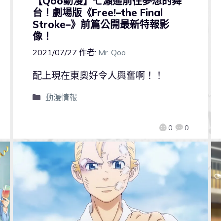
【Qoo動漫】七瀨遙前往夢想的舞
台！劇場版《Free!–the Final
Stroke–》前篇公開最新特報影
像！
2021/07/27
作者:
Mr. Qoo
配上現在東奧好令人興奮啊！！
動漫情報
0
0