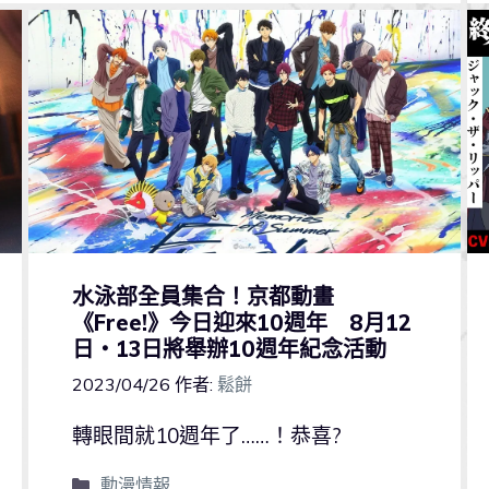
水泳部全員集合！京都動畫
《Free!》今日迎來10週年 8月12
日・13日將舉辦10週年紀念活動
2023/04/26
作者:
鬆餅
轉眼間就10週年了……！恭喜?
動漫情報