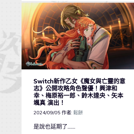
Switch新作乙女《魔女與亡靈的意
志》公開攻略角色聲優！興津和
幸、梅原裕一郎、鈴木達央、矢本
颯真 演出！
2024/09/05
作者:
鬆餅
是說也延期了……