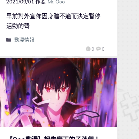
2021/09/01
作者:
Mr. Qoo
早前對外宣佈因身體不適而決定暫停
活動的聲
動漫情報
0
0