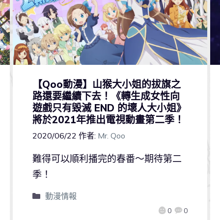
【Qoo動漫】山猴大小姐的拔旗之
路還要繼續下去！《轉生成女性向
遊戲只有毀滅 END 的壞人大小姐》
將於2021年推出電視動畫第二季！
2020/06/22
作者:
Mr. Qoo
難得可以順利播完的春番～期待第二
季！
動漫情報
0
0