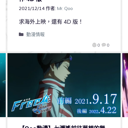
2021/12/14
作者:
Mr. Qoo
求海外上映，還有 4D 版！
動漫情報
0
0