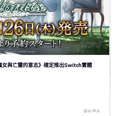
魔女與亡靈的意志》確定推出Switch實體
0
0