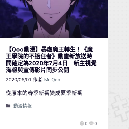
【Qoo動漫】暴虐魔王轉生！《魔
王學院的不適任者》動畫新放送時
間確定為2020年7月4日 新主視覺
海報與宣傳影片同步公開
2020/06/01
作者:
Mr. Qoo
從原本的春季新番變成夏季新番
動漫情報
0
0