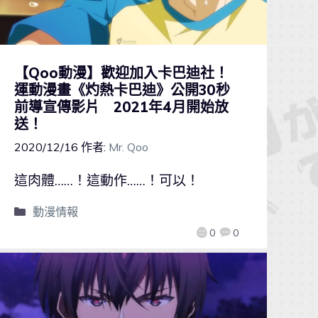
【Qoo動漫】歡迎加入卡巴迪社！
運動漫畫《灼熱卡巴迪》公開30秒
前導宣傳影片 2021年4月開始放
送！
2020/12/16
作者:
Mr. Qoo
這肉體……！這動作……！可以！
動漫情報
0
0