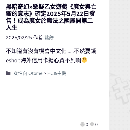
黑暗奇幻×懸疑乙女遊戲《魔女與亡
靈的意志》確定2025年5月22日發
售！成為魔女於魔法之國展開第二
人生
2025/02/25
作者:
鬆餅
不知道有沒有機會中文化……不然要鎖
eshop海外信用卡擔心買不到啊
女性向 Otome
、
PC&主機
0
0