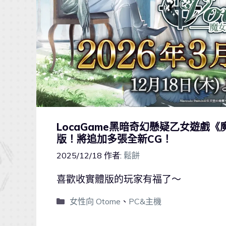
LocaGame黑暗奇幻懸疑乙女遊戲《
版！將追加多張全新CG！
2025/12/18
作者:
鬆餅
喜歡收實體版的玩家有福了～
女性向 Otome
、
PC&主機