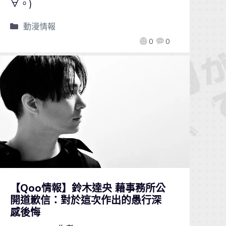
∀。)
動漫情報
0
0
【Qoo情報】鈴木達央 藉事務所公
開道歉信：對於這次作出的愚行深
感後悔