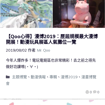
【Qoo心得】漫博2019：歷屆規模最大漫博
開展！動漫玩具展區人氣攤位一覽
2019/08/02
作者:
Mr. Qoo
今年人爆炸多！電玩電競區也非常精彩！去之前之得先
做好功課唷(・∀・)
主題博覽
、
動漫情報
、
專輯
、
漫博2019
、
漫畫博覽
會
0
0