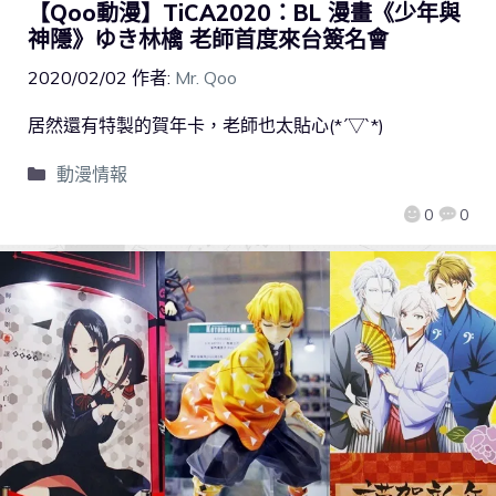
【Qoo動漫】TiCA2020：BL 漫畫《少年與
神隱》ゆき林檎 老師首度來台簽名會
2020/02/02
作者:
Mr. Qoo
居然還有特製的賀年卡，老師也太貼心(*´▽`*)
動漫情報
0
0