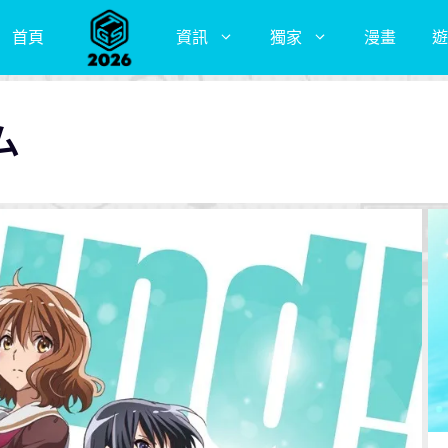
首頁
資訊
獨家
漫畫
遊
ム