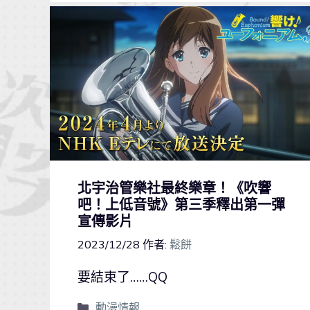
北宇治管樂社最終樂章！《吹響
吧！上低音號》第三季釋出第一彈
宣傳影片
2023/12/28
作者:
鬆餅
要結束了……QQ
動漫情報