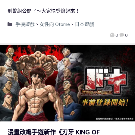
刑警組公開了～大家快登錄起來！
手機遊戲
、
女性向 Otome
、
日本遊戲
0
0
漫畫改編手遊新作《刃牙 KING OF