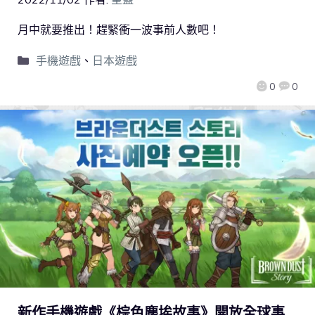
月中就要推出！趕緊衝一波事前人數吧！
手機遊戲
、
日本遊戲
0
0
新作手機遊戲《棕色塵埃故事》開放全球事