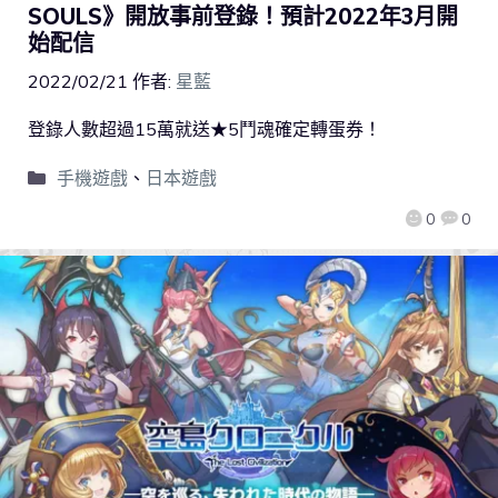
SOULS》開放事前登錄！預計2022年3月開
始配信
2022/02/21
作者:
星藍
登錄人數超過15萬就送★5鬥魂確定轉蛋券！
手機遊戲
、
日本遊戲
0
0