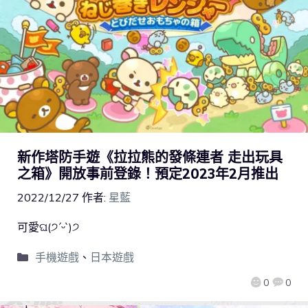
新作塔防手遊《拉拉熊的發條連者 走出玩具
之箱》開放事前登錄！預定2023年2月推出
2022/12/27
作者:
星藍
可愛ଘ(੭ˊᵕˋ)੭
手機遊戲
、
日本遊戲
0
0