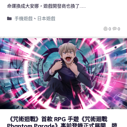
命運換成大安娜，遊戲開發商也換了……
手機遊戲
、
日本遊戲
0
0
《咒術迴戰》首款 RPG 手遊《咒術廻戰
Phantom Parade》事前登錄正式展開 遊