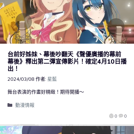
台前好姊妹、幕後吵翻天《聲優廣播的幕前
幕後》釋出第二彈宣傳影片！確定4月10日播
出！
2024/03/08
作者:
星藍
舞台表演的作畫好精緻！期待開播～
動漫情報
0
0