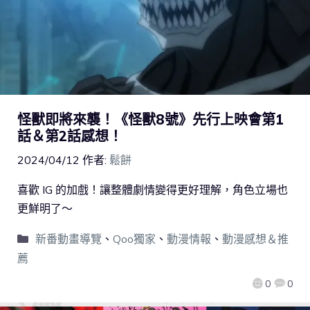
怪獸即將來襲！《怪獸8號》先行上映會第1
話＆第2話感想！
2024/04/12
作者:
鬆餅
喜歡 IG 的加戲！讓整體劇情變得更好理解，角色立場也
更鮮明了～
新番動畫導覽
、
Qoo獨家
、
動漫情報
、
動漫感想＆推
薦
0
0