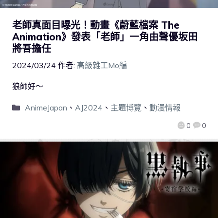
老師真面目曝光！動畫《蔚藍檔案 The
Animation》發表「老師」一角由聲優坂田
將吾擔任
2024/03/24
作者:
高級雜工Mo編
狼師好～
AnimeJapan
、
AJ2024
、
主題博覽
、
動漫情報
0
0