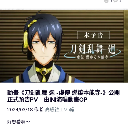
0
0
動畫《刀劍亂舞 迴 -虛傳 燃燒本能寺-》公開
正式預告PV 由INI演唱動畫OP
2024/03/18
作者:
高級雜工Mo編
好想看啊～