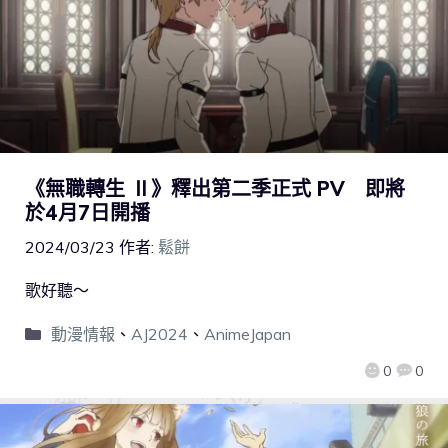
《無職轉生 Ⅱ》釋出第二季正式 PV 即將
於4月7日開播
2024/03/23
作者:
鬆餅
歌好聽～
動漫情報
、
AJ2024
、
AnimeJapan
0
0