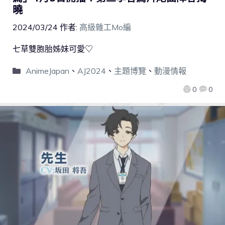
曉
2024/03/24
作者:
高級雜工Mo編
七草雙胞胎姊妹可愛♡
AnimeJapan
、
AJ2024
、
主題博覽
、
動漫情報
0
0