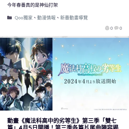
今年春番真的是神仙打架
Qoo獨家
、
動漫情報
、
新番動畫導覽
0
0
動畫《魔法科高中的劣等生》第三季「雙七
篇」4月5日開播！第三季各篇片尾曲陣容揭