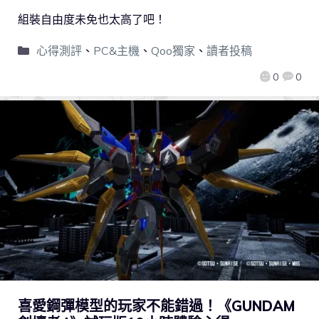
組裝自由度未免也太高了吧！
心得測評
、
PC&主機
、
Qoo獨家
、
讀者投稿
0
0
喜愛鋼彈模型的玩家不能錯過！《GUNDAM