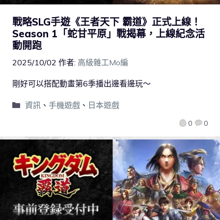
戰略SLG手遊《王者天下 霸道》正式上線！
Season 1「蛇甘平原」戰揭幕，上線紀念活
動開跑
2025/10/02
作者:
高級雜工Mo編
剛好可以搭配動畫第6季播出邊看邊玩～
資訊
、
手機遊戲
、
日本遊戲
0
0