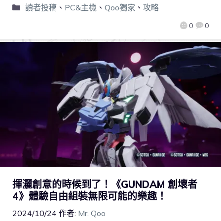
讀者投稿
、
PC&主機
、
Qoo獨家
、
攻略
0
0
揮灑創意的時候到了！《GUNDAM 創壞者
4》體驗自由組裝無限可能的樂趣！
2024/10/24
作者:
Mr. Qoo