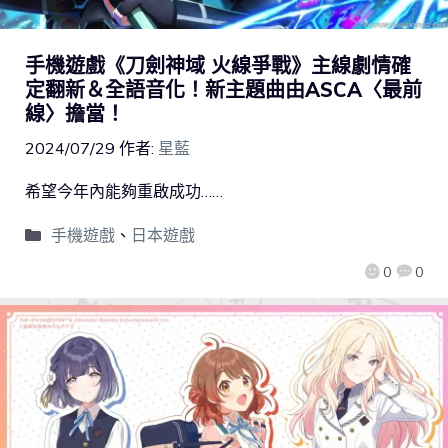
手機遊戲《刀劍神域 火線爭戰》主線劇情確
定翻新＆全語音化！新主題曲由ASCA〈最前
線〉擔當！
2024/07/29
作者:
星藍
希望今年內能夠重啟成功……
手機遊戲
、
日本遊戲
0
0