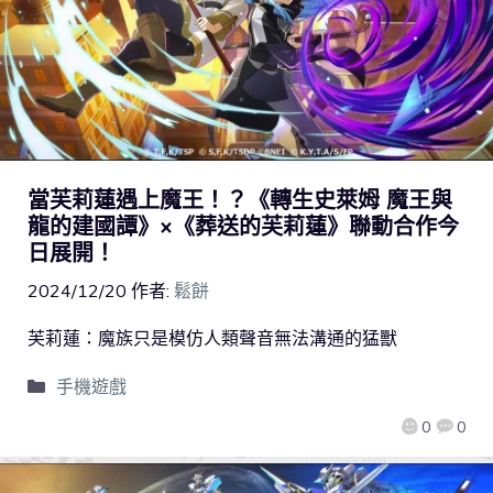
當芙莉蓮遇上魔王！？《轉生史萊姆 魔王與
龍的建國譚》×《葬送的芙莉蓮》聯動合作今
日展開！
2024/12/20
作者:
鬆餅
芙莉蓮：魔族只是模仿人類聲音無法溝通的猛獸
手機遊戲
0
0