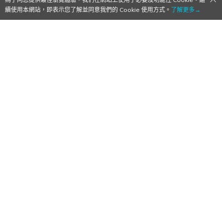
續使用本網站，即表示您了解並同意我們的 Cookie 使用方式。
了解更多→
《偶像大師》系列新作手遊《學園偶像大
師》正式發表！預定2024年春季推出！
2024/03/05
作者:
鬆餅
3D 好漂亮！歌也好聽！
手機遊戲
0
0