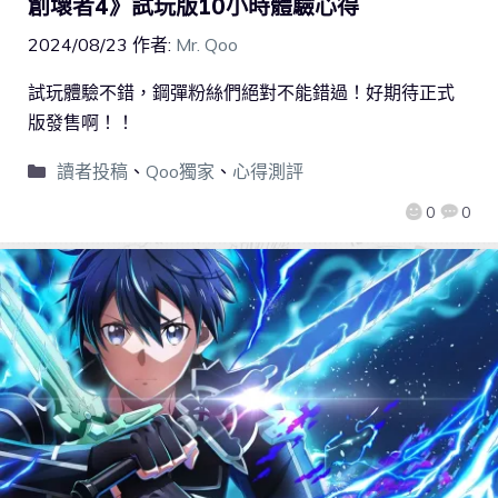
創壞者4》試玩版10小時體驗心得
2024/08/23
作者:
Mr. Qoo
試玩體驗不錯，鋼彈粉絲們絕對不能錯過！好期待正式
版發售啊！！
讀者投稿
、
Qoo獨家
、
心得測評
0
0