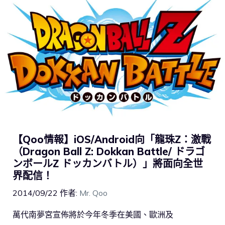
【Qoo情報】iOS/Android向「龍珠Z：激戰
（Dragon Ball Z: Dokkan Battle/ ドラゴ
ンボールZ ドッカンバトル）」將面向全世
界配信！
2014/09/22
作者:
Mr. Qoo
萬代南夢宮宣佈將於今年冬季在美國、歐洲及