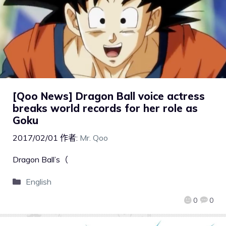
[Qoo News] Dragon Ball voice actress
breaks world records for her role as
Goku
2017/02/01
作者:
Mr. Qoo
Dragon Ball’s（
English
0
0