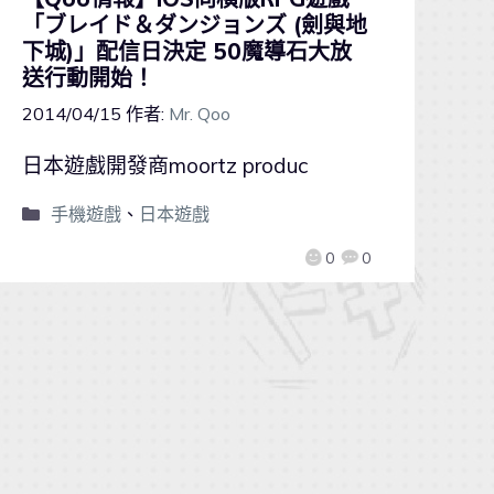
「ブレイド＆ダンジョンズ (劍與地
下城)」配信日決定 50魔導石大放
送行動開始！
2014/04/15
作者:
Mr. Qoo
日本遊戲開發商moortz produc
手機遊戲
、
日本遊戲
0
0