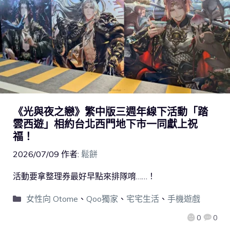
《光與夜之戀》繁中版三週年線下活動「踏
雲西遊」相約台北西門地下市一同獻上祝
福！
2026/07/09
作者:
鬆餅
活動要拿整理券最好早點來排隊唷……！
女性向 Otome
、
Qoo獨家
、
宅宅生活
、
手機遊戲
0
0