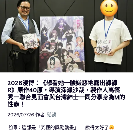
2026漫博：《想看她一臉嫌惡地露出褲褲
R》原作40原・導演深瀨沙哉・製作人高篠
秀一聯合見面會與台灣紳士一同分享身為M的
性癖！
2026/07/26
作者:
鬆餅
老師：這部是「究極的獎勵動畫」……說得太好了