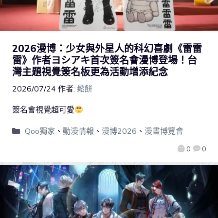
2026漫博：少女與外星人的科幻喜劇《雷雷
雷》作者ヨシアキ首次簽名會漫博登場！台
灣主題視覺簽名板更為活動增添紀念
2026/07/24
作者:
鬆餅
簽名會視覺超可愛
Qoo獨家
、
動漫情報
、
漫博2026
、
漫畫博覽會
0
0