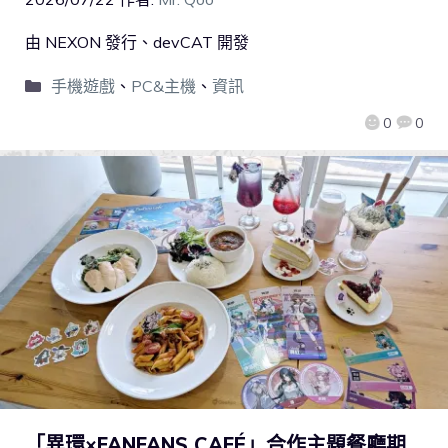
由 NEXON 發行、devCAT 開發
手機遊戲
、
PC&主機
、
資訊
0
0
「異環×FANFANS CAFÉ」合作主題餐廳期