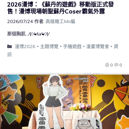
2026漫博：《蘇丹的遊戲》移動版正式發
售！漫博現場朝聖蘇丹Coser霸氣外露
2026/07/24
作者:
高級雜工Mo編
那個胸肌…⁄(⁄ ⁄•⁄ω⁄•⁄ ⁄)⁄
漫博2026
、
主題博覽
、
手機遊戲
、
漫畫博覽會
、
資
訊
0
0