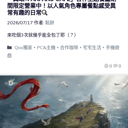
間限定營業中！以人氣角色專屬餐點感受異
常有趣的日常
2026/07/17
作者:
鬆餅
來吃個3次就幾乎能全包了耶（？）
Qoo獨家
、
PC&主機
、
合作咖啡
、
宅宅生活
、
手機遊
戲
0
0