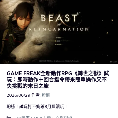
GAME FREAK全新動作RPG《轉世之獸》試
玩：即時動作＋回合指令帶來簡單操作又不
失挑戰的末日之旅
2026/06/29
作者:
鬆餅
齁勝！試玩打不夠等8月繼續玩！