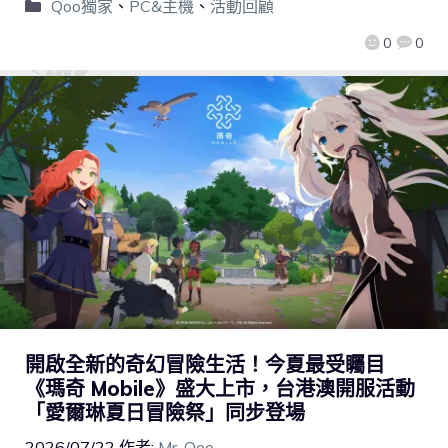
Qoo獨家
、
PC&主機
、
活動回顧
0
0
開啟全新的奇幻冒險生活！今夏最受矚目
《瑪奇 Mobile》盛大上市，台港澳開服活動
「愛爾琳夏日冒險祭」同步登場
2026/07/22
作者:
Mr. Qoo