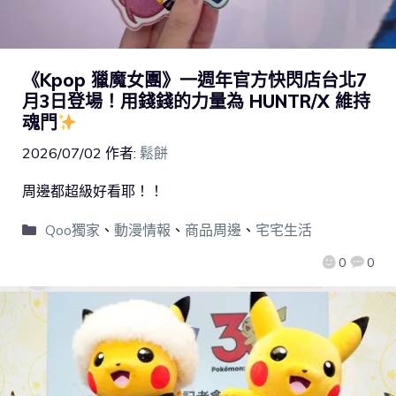
《Kpop 獵魔女團》一週年官方快閃店台北7
月3日登場！用錢錢的力量為 HUNTR/X 維持
魂門
2026/07/02
作者:
鬆餅
周邊都超級好看耶！！
Qoo獨家
、
動漫情報
、
商品周邊
、
宅宅生活
0
0