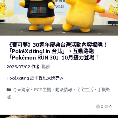
《寶可夢》30週年慶典台灣活動內容揭曉！
「PokéXciting! in 台北」・互動路跑
「Pokémon RUN 30」10月接力登場！
2026/07/02
作者:
鬆餅
PokéXciting 皮卡丘也太閃亮w
Qoo獨家
、
PC&主機
、
動漫情報
、
宅宅生活
、
手機遊
戲
0
0