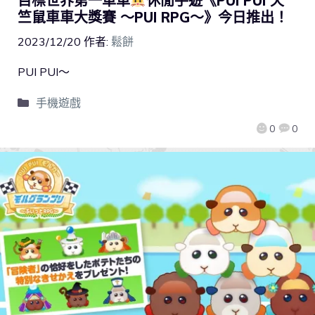
目標世界第一車車
休閒手遊《PUI PUI 天
竺鼠車車大獎賽 ～PUI RPG～》今日推出！
2023/12/20
作者:
鬆餅
PUI PUI～
手機遊戲
0
0