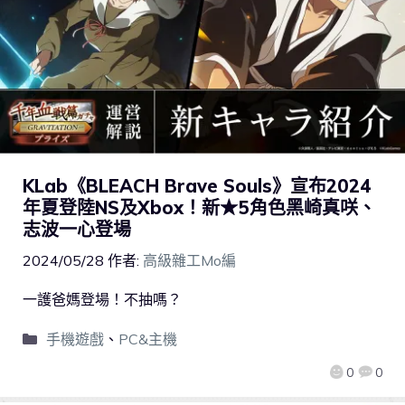
KLab《BLEACH Brave Souls》宣布2024
年夏登陸NS及Xbox！新★5角色黑崎真咲、
志波一心登場
2024/05/28
作者:
高級雜工Mo編
一護爸媽登場！不抽嗎？
手機遊戲
、
PC&主機
0
0