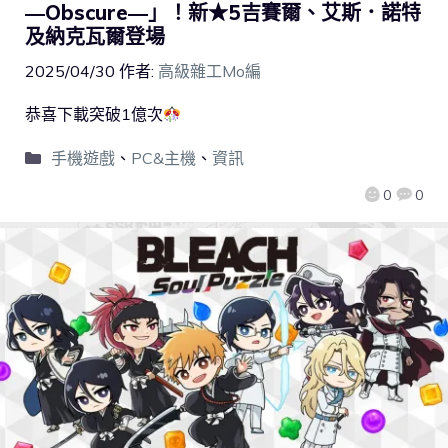
―Obscure―」！新★5吉賽爾、艾斯．諾特
及納克瓦爾登場
2025/04/30
作者:
高級雜工Mo編
恭喜下載突破1億次
手機遊戲
、
PC&主機
、
資訊
0
0