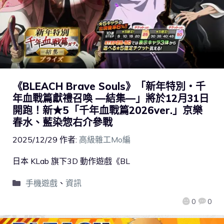
《BLEACH Brave Souls》「新年特別・千
年血戰篇獻禮召喚 —結集—」將於12月31日
開跑！新★5「千年血戰篇2026ver.」京樂
春水、藍染惣右介參戰
2025/12/29
作者:
高級雜工Mo編
日本 KLab 旗下3D 動作遊戲《BL
手機遊戲
、
資訊
0
0