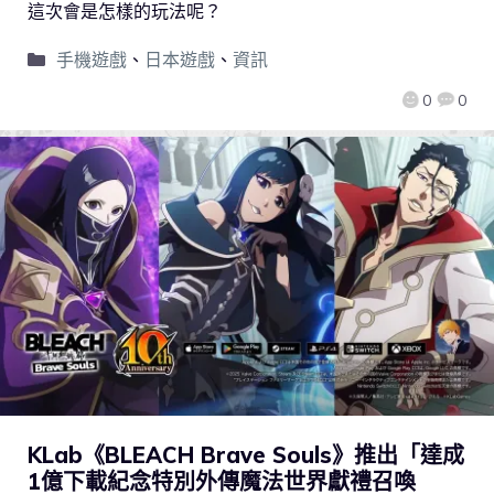
這次會是怎樣的玩法呢？
手機遊戲
、
日本遊戲
、
資訊
0
0
KLab《BLEACH Brave Souls》推出「達成
1億下載紀念特別外傳魔法世界獻禮召喚