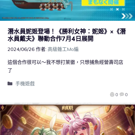
潛水員妮姬登場！《勝利女神：妮姬》×《潛
水員戴夫》聯動合作7月4日展開
2024/06/26
作者:
高級雜工Mo編
這個合作很可以～我不想打萊徹，只想捕魚經營壽司店
了
手機遊戲
0
0