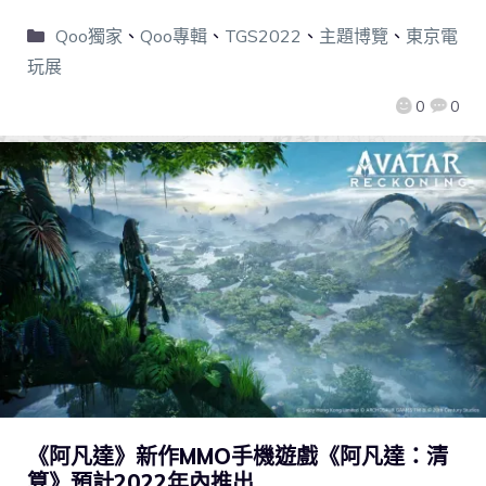
Qoo獨家
、
Qoo專輯
、
TGS2022
、
主題博覽
、
東京電
玩展
0
0
《阿凡達》新作MMO手機遊戲《阿凡達：清
算》預計2022年內推出