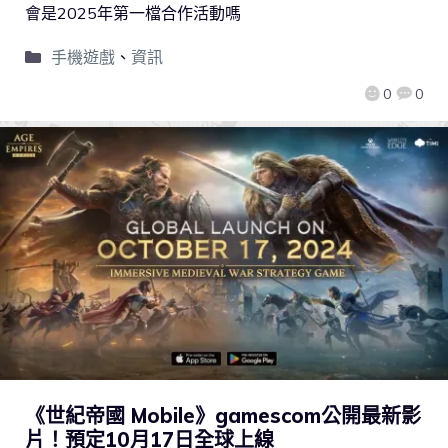
會是2025年第一檔合作活動嗎
手機遊戲
、
資訊
0
0
《世紀帝國 Mobile》gamescom公開最新影
片！預定10月17日全球上線