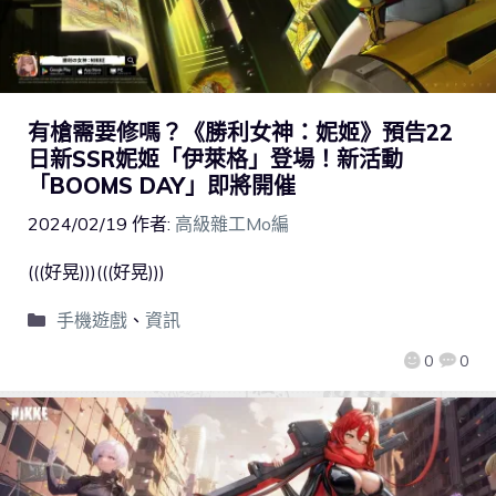
有槍需要修嗎？《勝利女神：妮姬》預告22
日新SSR妮姬「伊萊格」登場！新活動
「BOOMS DAY」即將開催
2024/02/19
作者:
高級雜工Mo編
(((好晃)))(((好晃)))
手機遊戲
、
資訊
0
0