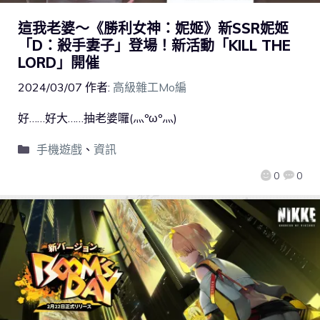
這我老婆～《勝利女神：妮姬》新SSR妮姬
「D：殺手妻子」登場！新活動「KILL THE
LORD」開催
2024/03/07
作者:
高級雜工Mo編
好……好大……抽老婆囉(灬ºωº灬)
手機遊戲
、
資訊
0
0