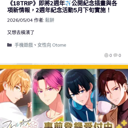
《18TRIP》即將2週年
公開紀念插畫與各
項新情報，2週年紀念活動5月下旬實施！
2026/05/04
作者:
鬆餅
又想去橫濱了
手機遊戲
、
女性向 Otome
0
0