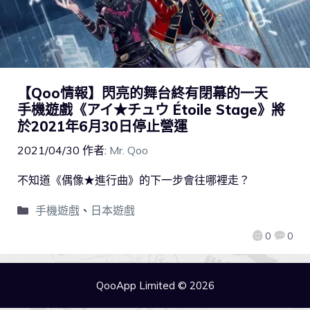
【Qoo情報】閃亮的舞台終有閉幕的一天
手機遊戲《アイ★チュウ Étoile Stage》將
於2021年6月30日停止營運
2021/04/30
作者:
Mr. Qoo
不知道《偶像★進行曲》的下一步會往哪裡走？
手機遊戲
、
日本遊戲
0
0
QooApp Limited © 2026