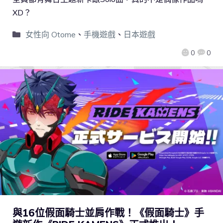
XD？
女性向 Otome
、
手機遊戲
、
日本遊戲
0
0
與16位假面騎士並肩作戰！《假面騎士》手