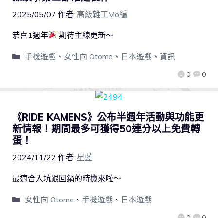
2025/05/07
作者:
高級雜工Mo編
恭喜1週年
期待主線更新～
手機遊戲
、
女性向 Otome
、
日本遊戲
、
資訊
0
0
《RIDE KAMENS》公布半週年活動與功能更
新情報！期間最多可獲得50連分以上免費轉
蛋！
2024/11/22
作者:
星藍
最適合入坑跟回鍋的時機來啦～
女性向 Otome
、
手機遊戲
、
日本遊戲
0
0