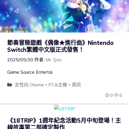
節奏冒險遊戲《偶像★進行曲》Nintendo
Switch繁體中文版正式發售！
2025/05/30
作者:
Mr. Qoo
Game Source Entertai
女性向 Otome
、
PC&主機
、
資訊
0
0
《18TRIP》1週年紀念活動5月中旬登場！主
線故事第二部確定製作