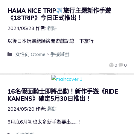
HAMA NICE TRIP
旅行主題新作手遊
《18TRIP》今日正式推出！
2024/05/23
作者:
鬆餅
以後日本玩還能順邊開遊戲記錄一下旅行！
女性向 Otome
、
手機遊戲
0
0
16名假面騎士即將出動！新作手遊《RIDE
KAMENS》確定5月30日推出！
2024/05/20
作者:
鬆餅
5月底6月初也太多新手遊要出……！