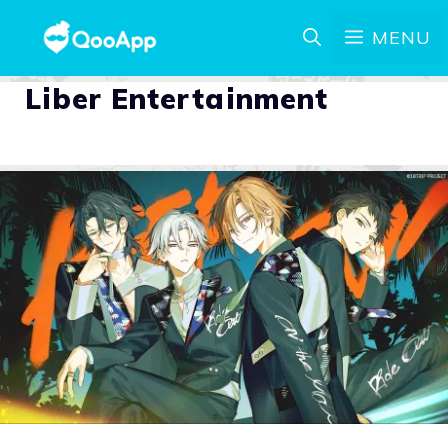
MENU
Liber Entertainment