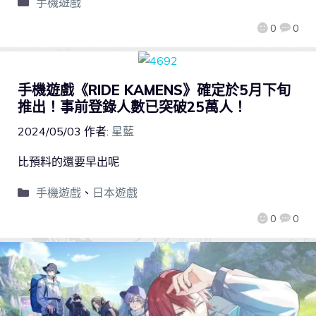
手機遊戲
0
0
手機遊戲《RIDE KAMENS》確定於5月下旬
推出！事前登錄人數已突破25萬人！
2024/05/03
作者:
星藍
比預料的還要早出呢
手機遊戲
、
日本遊戲
0
0