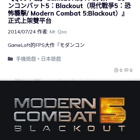
ンコンバット5：Blackout（現代戰爭5：恐
怖襲擊/ Modern Combat 5:Blackout）』
正式上架雙平台
2014/07/24
作者:
Mr. Qoo
GameLoft的FPS大作『モダンコン
手機遊戲
、
日本遊戲
0
0