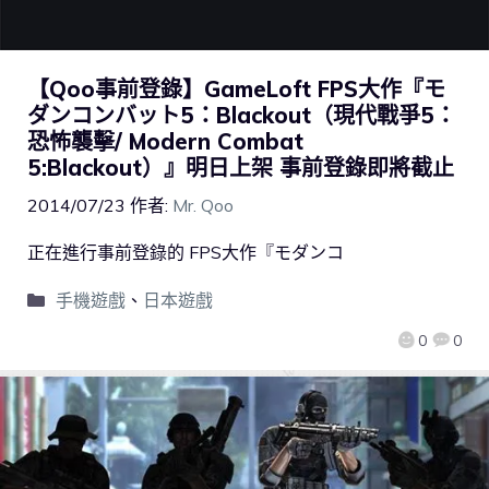
【Qoo事前登錄】GameLoft FPS大作『モ
ダンコンバット5：Blackout（現代戰爭5：
恐怖襲擊/ Modern Combat
5:Blackout）』明日上架 事前登錄即將截止
2014/07/23
作者:
Mr. Qoo
正在進行事前登錄的 FPS大作『モダンコ
手機遊戲
、
日本遊戲
0
0