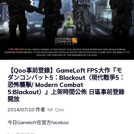
【Qoo事前登錄】GameLoft FPS大作『モ
ダンコンバット5：Blackout（現代戰爭5：
恐怖襲擊/ Modern Combat
5:Blackout）』上架時間公佈 日區事前登錄
開放
2014/07/10
作者:
Mr. Qoo
今日Gameloft在官方faceboo