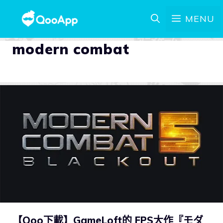
MENU
modern combat
【Qoo下載】GameLoft的 FPS大作『モダ