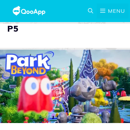
MENU
P5