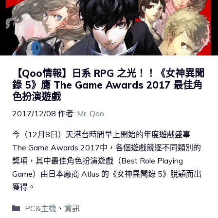
【Qoo情報】日系 RPG 之光！！《女神異聞
錄 5》膺 The Game Awards 2017 最佳角
色扮演遊戲
2017/12/08
作者:
Mr. Qoo
今（12月8日）天港台時間早上開始的年度遊戲盛事
The Game Awards 2017中，各個遊戲競逐不同類別的
獎項，其中最佳角色扮演遊戲（Best Role Playing
Game）由日本廠商 Atlus 的《女神異聞錄 5》脫穎而出
獲得。
PC&主機
、
資訊