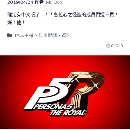
2019/04/24
作者:
Mr. Qoo
確定有中文版了！！！各位心之怪盜的成員們還不買！
爆！他！
PC&主機
、
日本遊戲
、
資訊
0
0