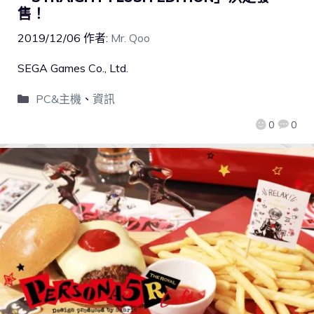
售！
2019/12/06
作者:
Mr. Qoo
SEGA Games Co., Ltd.
PC&主機
、
資訊
0
0