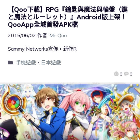
【Qoo下載】RPG『鑰匙與魔法與輪盤（鍵
と魔法とルーレット）』Android版上架！
QooApp全城首發APK檔
2015/06/02
作者:
Mr. Qoo
Sammy Networks宣佈，新作R
手機遊戲
、
日本遊戲
0
0