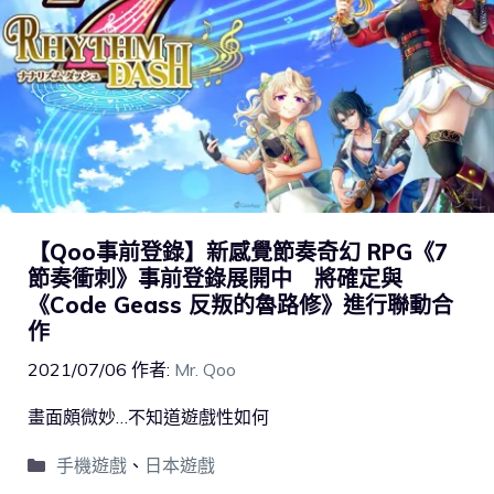
【Qoo事前登錄】新感覺節奏奇幻 RPG《7
節奏衝刺》事前登錄展開中 將確定與
《Code Geass 反叛的魯路修》進行聯動合
作
2021/07/06
作者:
Mr. Qoo
畫面頗微妙…不知道遊戲性如何
手機遊戲
、
日本遊戲