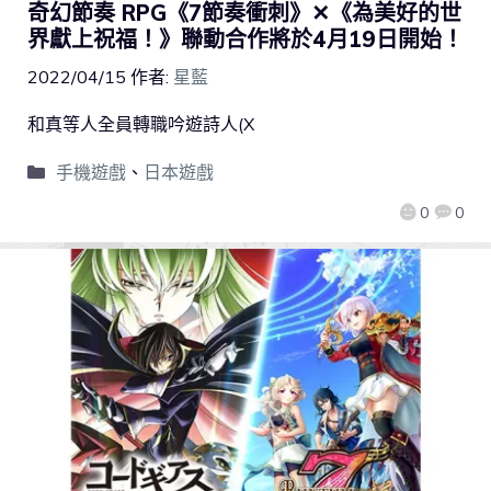
奇幻節奏 RPG《7節奏衝刺》✕《為美好的世
界獻上祝福！》聯動合作將於4月19日開始！
2022/04/15
作者:
星藍
和真等人全員轉職吟遊詩人(X
手機遊戲
、
日本遊戲
0
0