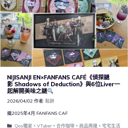
NIJISANJI EN×FANFANS CAFÉ《偵探謎
影 Shadows of Deduction》與6位Liver一
起解開美味之謎
2026/04/02
作者:
鬆餅
繼2025年4月 FANFANS CAF
Qoo獨家
、
VTuber
、
合作咖啡
、
商品周邊
、
宅宅生活