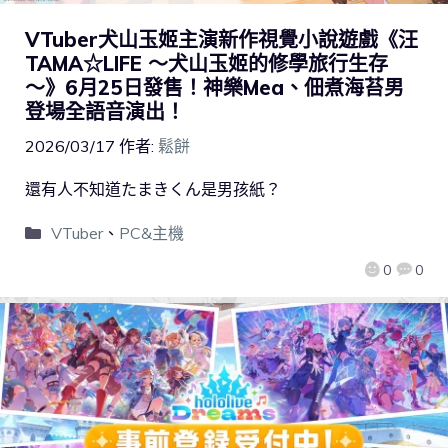
VTuber犬山玉姬主演新作視覺小說遊戲《汪
TAMA☆LIFE ～犬山玉姬的修學旅行生存
～》6月25日發售！神樂Mea、佃煮海苔男
登場全語音演出！
2026/03/17
作者:
鬆餅
還有人不知道たまきくん是男孩紙？
VTuber
、
PC&主機
0
0