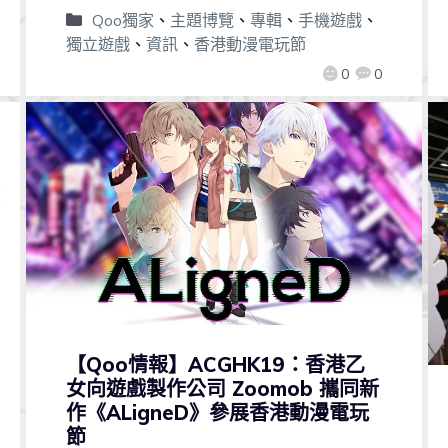
Qoo獨家
、
主題博覽
、
專輯
、
手機遊戲
、
獨立遊戲
、
資訊
、
香港動漫電玩節
0
0
【Qoo情報】ACGHK19：香港乙
女向遊戲製作公司 Zoomob 攜同新
作《ALigneD》參展香港動漫電玩
節