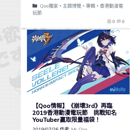
Qoo獨家
、
主題博覽
、
專輯
、
香港動漫電
玩節
0
0
【Qoo情報】《崩壞3rd》再臨
2019香港動漫電玩節 挑戰知名
YouTuber贏取限量福袋！
2019/07/26
作者:
Mr. Qoo