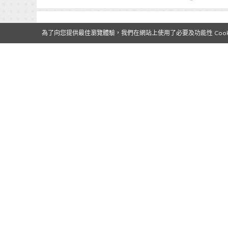
為了向您提供最佳瀏覽體驗，我們在網站上使用了必要及功能性 Cooki
【Qoo發現】香港動漫電玩節2016
開場前概要圖集
2016/07/29
作者:
Mr. Qoo
△圖來自官方網站（連結） 今日(7月
29
Qoo獨家
、
主題博覽
、
動漫情報
、
專輯
、
香港動漫電玩節