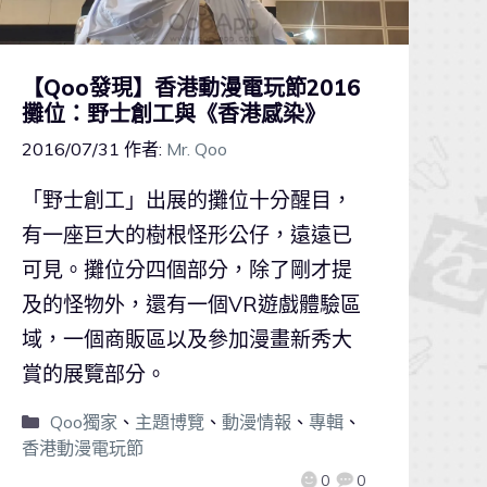
【Qoo發現】香港動漫電玩節2016
攤位：野士創工與《香港感染》
2016/07/31
作者:
Mr. Qoo
「野士創工」出展的攤位十分醒目，
有一座巨大的樹根怪形公仔，遠遠已
可見。攤位分四個部分，除了剛才提
及的怪物外，還有一個VR遊戲體驗區
域，一個商販區以及參加漫畫新秀大
賞的展覽部分。
Qoo獨家
、
主題博覽
、
動漫情報
、
專輯
、
香港動漫電玩節
0
0