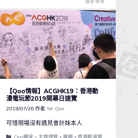
0
0
【Qoo情報】ACGHK19：香港動
漫電玩節2019開幕日速覽
2019/07/26
作者:
Mr. Qoo
可惜現場沒有遇見會計妹本人
Qoo獨家
、
主題博覽
、
專輯
、
香港動漫電