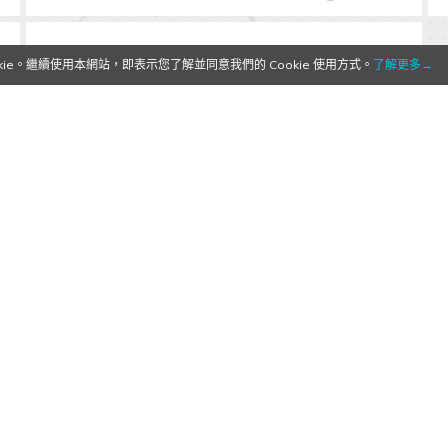
e。繼續使用本網站，即表示您了解並同意我們的 Cookie 使用方式。
了解更多→
【香港動漫節】2014香港動漫節節
目單
2014/07/28
作者:
Mr. Qoo
香港動漫節還有明天最後一天啦！還