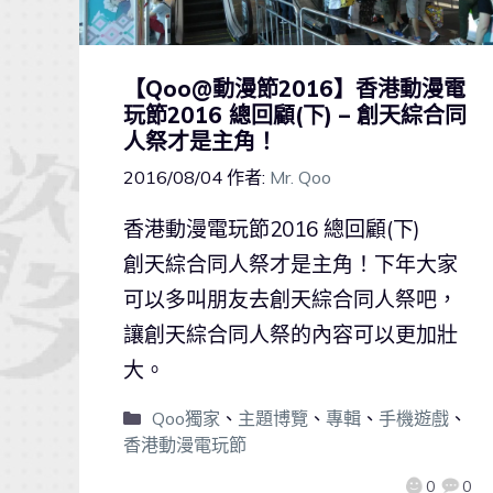
【Qoo@動漫節2016】香港動漫電
玩節2016 總回顧(下) – 創天綜合同
人祭才是主角！
2016/08/04
作者:
Mr. Qoo
香港動漫電玩節2016 總回顧(下)
創天綜合同人祭才是主角！下年大家
可以多叫朋友去創天綜合同人祭吧，
讓創天綜合同人祭的內容可以更加壯
大。
Qoo獨家
、
主題博覽
、
專輯
、
手機遊戲
、
香港動漫電玩節
0
0