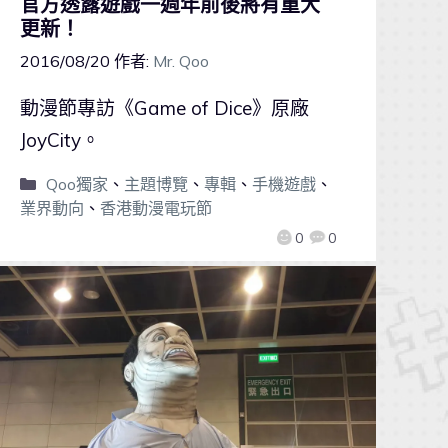
官方透露遊戲一週年前後將有重大
更新！
2016/08/20
作者:
Mr. Qoo
動漫節專訪《Game of Dice》原廠
JoyCity。
Qoo獨家
、
主題博覽
、
專輯
、
手機遊戲
、
業界動向
、
香港動漫電玩節
0
0