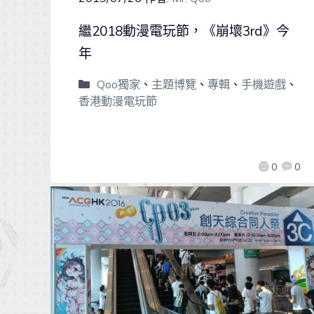
繼2018動漫電玩節，《崩壞3rd》今
年
Qoo獨家
、
主題博覽
、
專輯
、
手機遊戲
、
香港動漫電玩節
0
0