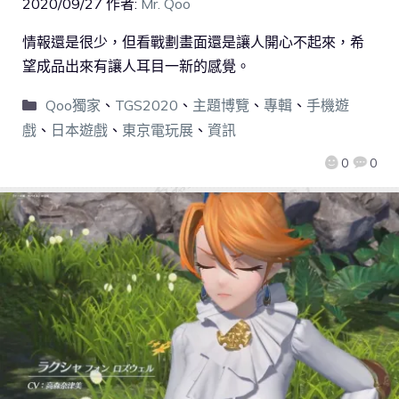
2020/09/27
作者:
Mr. Qoo
情報還是很少，但看戰劃畫面還是讓人開心不起來，希
望成品出來有讓人耳目一新的感覺。
Qoo獨家
、
TGS2020
、
主題博覽
、
專輯
、
手機遊
戲
、
日本遊戲
、
東京電玩展
、
資訊
0
0