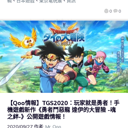
輯
、
日本遊戲
、
東京電玩展
、
資訊
0
0
【Qoo情報】TGS2020：玩家就是勇者！手
機遊戲新作《勇者鬥惡龍 達伊的大冒險 -魂
之絆-》公開遊戲情報！
2020/09/27
作者:
Mr. Qoo