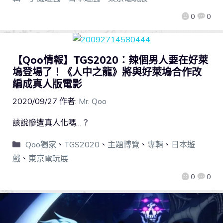
0
0
【Qoo情報】TGS2020：辣個男人要在好萊
塢登場了！《人中之龍》將與好萊塢合作改
編成真人版電影
2020/09/27
作者:
Mr. Qoo
該說慘遭真人化嗎…？
Qoo獨家
、
TGS2020
、
主題博覽
、
專輯
、
日本遊
戲
、
東京電玩展
0
0