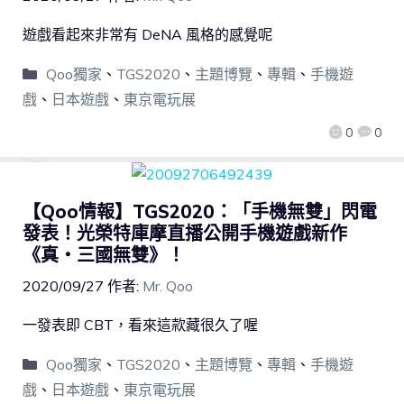
遊戲看起來非常有 DeNA 風格的感覺呢
Qoo獨家
、
TGS2020
、
主題博覽
、
專輯
、
手機遊
戲
、
日本遊戲
、
東京電玩展
0
0
【Qoo情報】TGS2020：「手機無雙」閃電
發表！光榮特庫摩直播公開手機遊戲新作
《真・三國無雙》！
2020/09/27
作者:
Mr. Qoo
一發表即 CBT，看來這款藏很久了喔
Qoo獨家
、
TGS2020
、
主題博覽
、
專輯
、
手機遊
戲
、
日本遊戲
、
東京電玩展