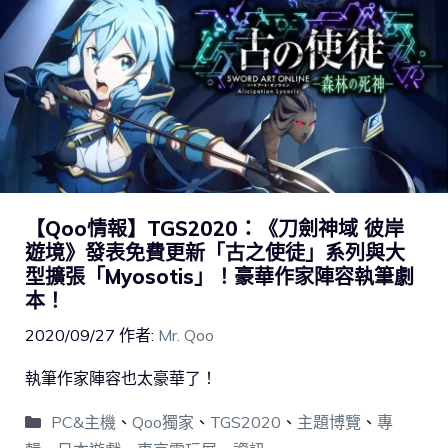
【Qoo情報】TGS2020：《刀劍神域 彼岸
遊境》發表免費更新「古之使徒」系列與大
型擴張「Myosotis」！豪華作家陣容執筆劇
本！
2020/09/27
作者:
Mr. Qoo
執筆作家陣容也太豪華了！
PC&主機
、
Qoo獨家
、
TGS2020
、
主題博覽
、
專