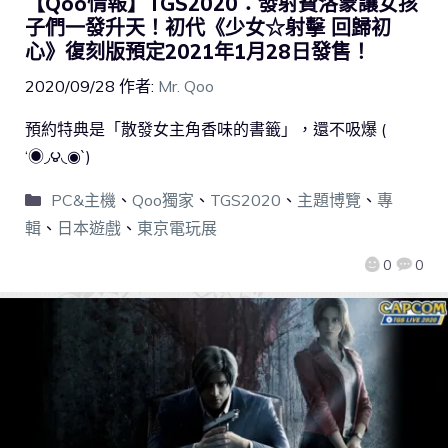
【Qoo情報】TGS2020：發射費洛蒙讓女孩
子們一發升天！初代《少女☆射擊 回歸初
心》復刻版預定2021年1月28日發售！
2020/09/28
作者:
Mr. Qoo
預約特典是「散發女主角香味的書籤」，還不吸爆 (
‘◉◞౪◟◉`)
PC&主機
、
Qoo獨家
、
TGS2020
、
主題博覽
、
專
輯
、
日本遊戲
、
東京電玩展
0
0