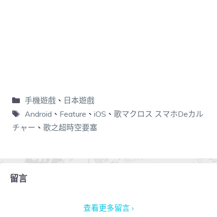
手機遊戲
、
日本遊戲
Android
、
Feature
、
iOS
、
歌マクロス スマホDeカル
チャー
、
歌之超時空要塞
留言
查看更多留言 ›