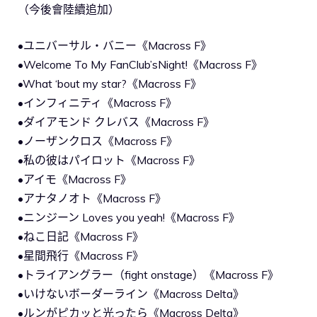
（今後會陸續追加）
•ユニバーサル・バニー《Macross F》
•Welcome To My FanClub’sNight!《Macross F》
•What ‘bout my star?《Macross F》
•インフィニティ《Macross F》
•ダイアモンド クレバス《Macross F》
•ノーザンクロス《Macross F》
•私の彼はパイロット《Macross F》
•アイモ《Macross F》
•アナタノオト《Macross F》
•ニンジーン Loves you yeah!《Macross F》
•ねこ日記《Macross F》
•星間飛行《Macross F》
•トライアングラー（fight onstage）《Macross F》
•いけないボーダーライン《Macross Delta》
•ルンがピカッと光ったら《Macross Delta》