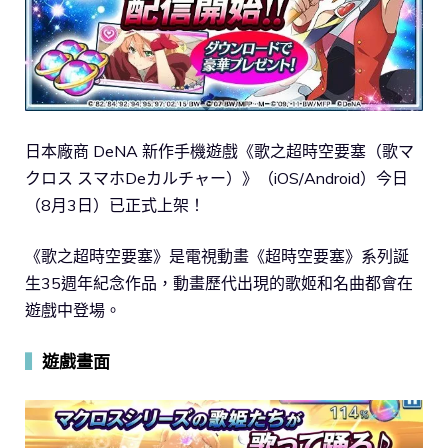
日本廠商 DeNA 新作手機遊戲《歌之超時空要塞（歌マ
クロス スマホDeカルチャー）》（iOS/Android）今日
（8月3日）已正式上架！
《歌之超時空要塞》是電視動畫《超時空要塞》系列誕
生35週年紀念作品，動畫歷代出現的歌姬和名曲都會在
遊戲中登場。
▍
遊戲畫面