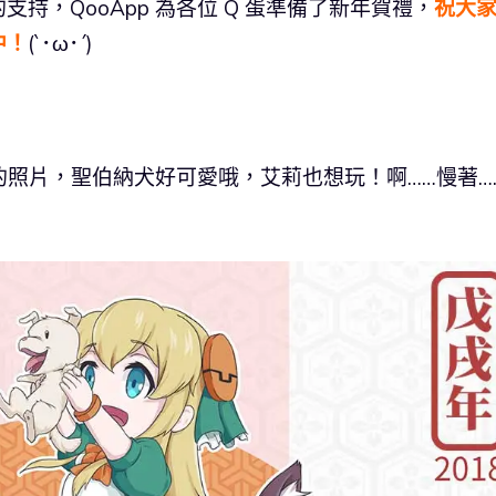
持，QooApp 為各位 Q 蛋準備了新年賀禮，
祝大
中！
(`･ω･´)
新的照片，聖伯納犬好可愛哦，艾莉也想玩！啊……慢著…