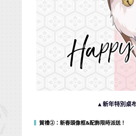
▲新年特別桌布
▍
賀禮②：新春頭像框&配飾限時派送！