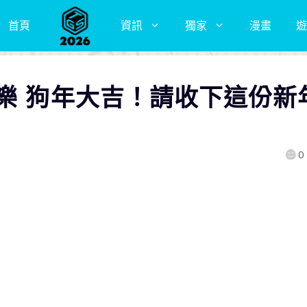
首頁
資訊
獨家
漫畫
遊
樂 狗年大吉！請收下這份新
0