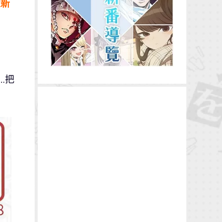
家新
…把