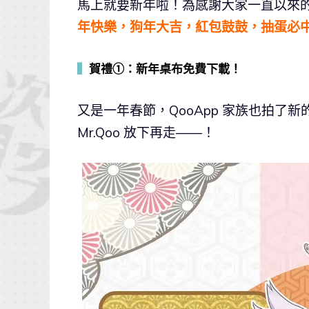
馬上就要新年啦！為感謝大家一直以來的支
年快樂，狗年大吉，紅包鼓鼓，抽蛋必
▍
賀禮①：新年桌布免費下載！
又是一年春節，QooApp 家族也拍了
Mr.Qoo 放下再走——！