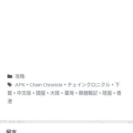
攻略
APK
、
Chain Chronicle
、
チェインクロニクル
、
下
載
、
中文版
、
國服
、
大陸
、
臺灣
、
鎖鏈戰記
、
陸服
、
香
港
留言