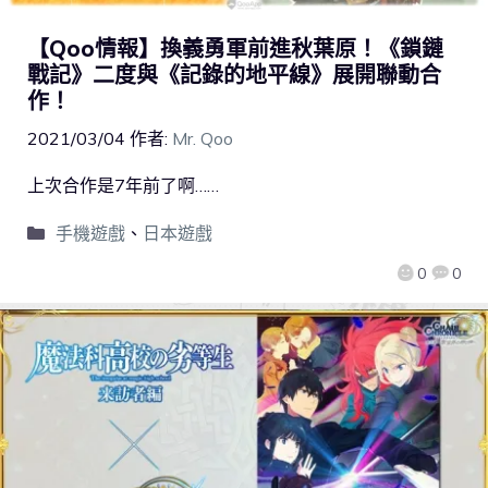
【Qoo情報】換義勇軍前進秋葉原！《鎖鏈
戰記》二度與《記錄的地平線》展開聯動合
作！
2021/03/04
作者:
Mr. Qoo
上次合作是7年前了啊……
手機遊戲
、
日本遊戲
0
0