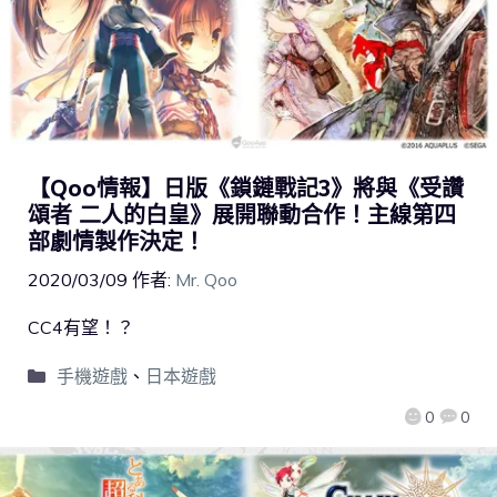
【Qoo情報】日版《鎖鏈戰記3》將與《受讚
頌者 二人的白皇》展開聯動合作！主線第四
部劇情製作決定！
2020/03/09
作者:
Mr. Qoo
CC4有望！？
手機遊戲
、
日本遊戲
0
0