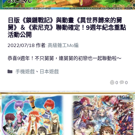
日版《鎖鏈戰記》與動畫《異世界歸來的舅
舅》＆《索尼克》聯動確定！9週年紀念重點
活動公開
2022/07/18
作者:
高級雜工Mo編
恭喜9週年！不只舅舅，連舅舅的初戀也一起聯動啦～
手機遊戲
、
日本遊戲
0
0