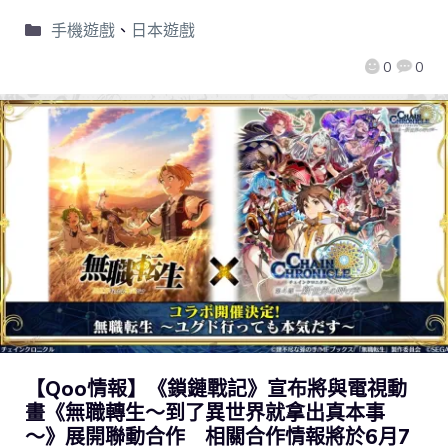
手機遊戲
、
日本遊戲
0
0
【Qoo情報】《鎖鏈戰記》宣布將與電視動
畫《無職轉生～到了異世界就拿出真本事
～》展開聯動合作 相關合作情報將於6月7