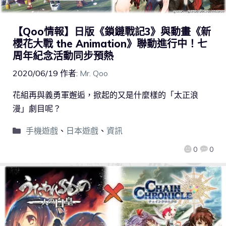
【Qoo情報】日版《鎖鏈戰記3》與動畫《新
櫻花大戰 the Animation》聯動進行中！七
周年紀念活動同步預熱
2020/06/19
作者:
Mr. Qoo
花組再與義勇軍邂逅，掀起的又是什麼樣的「太正浪
漫」劇目呢？
手機遊戲
、
日本遊戲
、
資訊
0
0