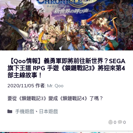
【Qoo情報】義勇軍即將前往新世界？SEGA
旗下王道 RPG 手遊《鎖鏈戰記3》將迎來第4
部主線故事！
2020/11/05
作者:
Mr. Qoo
要從《鎖鏈戰記3》變成《鎖鏈戰記4》了嗎？
手機遊戲
、
日本遊戲
0
0