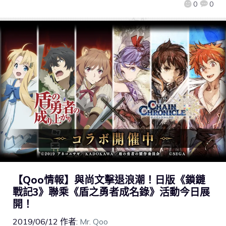
0
0
【Qoo情報】與尚文擊退浪潮！日版《鎖鏈
戰記3》聯乘《盾之勇者成名錄》活動今日展
開！
2019/06/12
作者:
Mr. Qoo