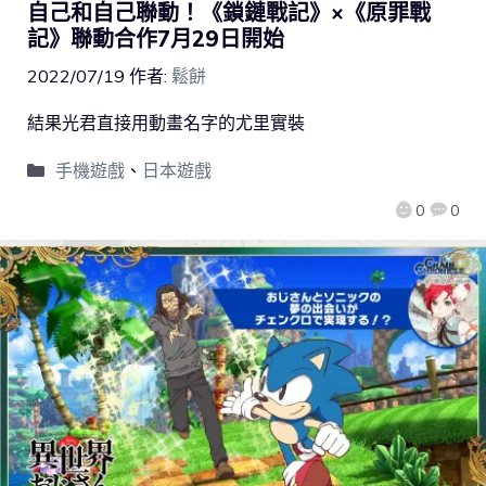
自己和自己聯動！《鎖鏈戰記》×《原罪戰
記》聯動合作7月29日開始
2022/07/19
作者:
鬆餅
結果光君直接用動畫名字的尤里實裝
手機遊戲
、
日本遊戲
0
0