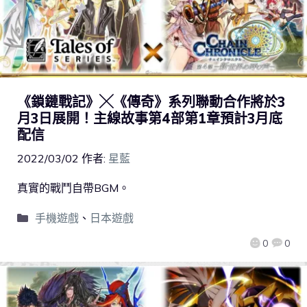
《鎖鏈戰記》╳《傳奇》系列聯動合作將於3
月3日展開！主線故事第4部第1章預計3月底
配信
2022/03/02
作者:
星藍
真實的戰鬥自帶BGM。
手機遊戲
、
日本遊戲
0
0