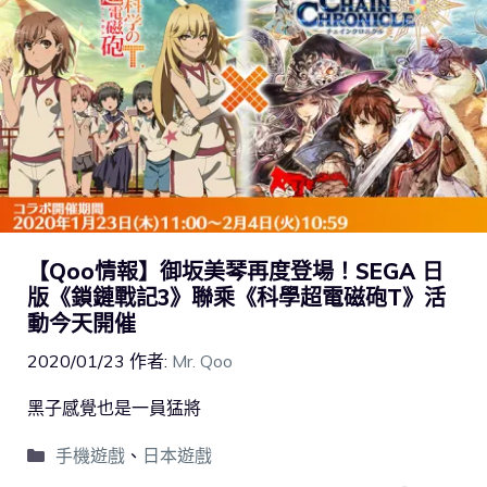
【Qoo情報】御坂美琴再度登場！SEGA 日
版《鎖鏈戰記3》聯乘《科學超電磁砲T》活
動今天開催
2020/01/23
作者:
Mr. Qoo
黑子感覺也是一員猛將
手機遊戲
、
日本遊戲