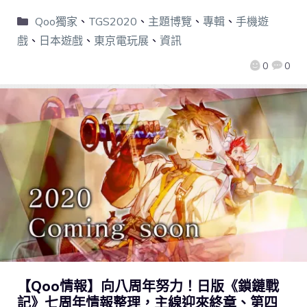
Qoo獨家
、
TGS2020
、
主題博覽
、
專輯
、
手機遊
戲
、
日本遊戲
、
東京電玩展
、
資訊
0
0
【Qoo情報】向八周年努力！日版《鎖鏈戰
記》七周年情報整理，主線迎來終章、第四