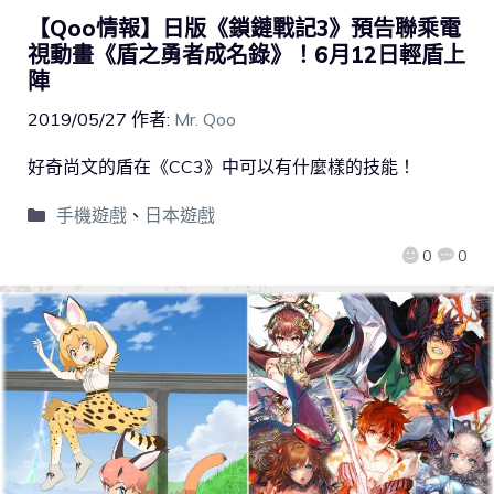
【Qoo情報】日版《鎖鏈戰記3》預告聯乘電
視動畫《盾之勇者成名錄》！6月12日輕盾上
陣
2019/05/27
作者:
Mr. Qoo
好奇尚文的盾在《CC3》中可以有什麼樣的技能！
手機遊戲
、
日本遊戲
0
0