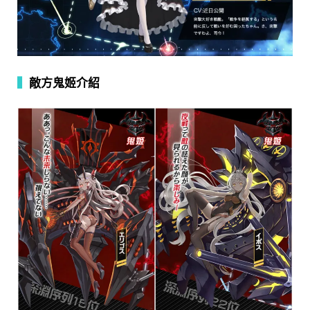
▍
敵方鬼姬介紹