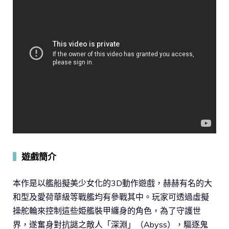
▍
遊戲簡介
本作是以艦船擬美少女化的3D動作遊戲，赫赫有名的大
和型及愛荷華級等戰艦均有參戰其中。玩家可透過虛擬
操舵輪來控制這些姫艦裝甲纏身的角色，為了守護世
界，遂奮身對抗謎之敵人「深淵」（Abyss），驅逐鬼