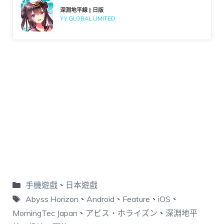
深淵地平線 | 日版
Y.Y.GLOBAL LIMITED
手機遊戲
、
日本遊戲
Abyss Horizon
、
Android
、
Feature
、
iOS
、
MorningTec Japan
、
アビス・ホライズン
、
深淵地平