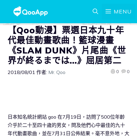
MENU
【Qoo動漫】票選日本九十年
代最佳動畫歌曲！籃球漫畫
《SLAM DUNK》片尾曲《世
界が終るまでは…》屈居第二
0
0
2018/08/01
作者:
Mr. Qoo
日本知名統計網站 goo 在7月19日，訪問了500位年齡
介乎於二十至四十歲的男女，問及他們心中最佳的九十
年代動畫歌曲，並在7月31日公佈結果。毫不意外地，大