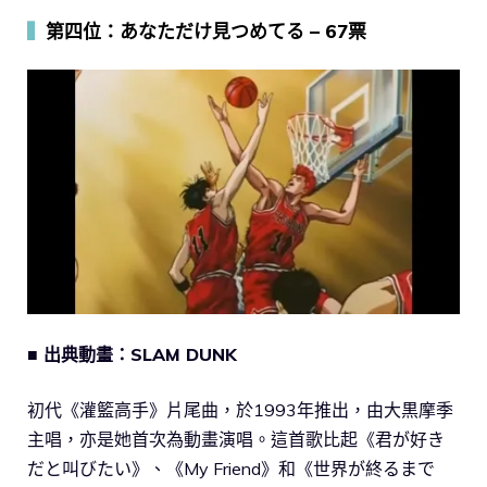
▍
第四位：あなただけ見つめてる – 67票
■ 出典動畫：SLAM DUNK
初代《灌籃高手》片尾曲，於1993年推出，由大黒摩季
主唱，亦是她首次為動畫演唱。這首歌比起《君が好き
だと叫びたい》、《My Friend》和《世界が終るまで