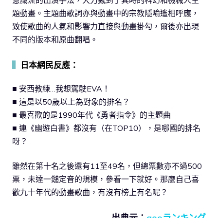
題動畫。主題曲歌詞亦與動畫中的宗教隱喻遙相呼應，
致使歌曲的人氣和影響力直接與動畫掛勾，爾後亦出現
不同的版本和原曲翻唱。
▍
日本網民反應：
■ 安西教練…我想駕駛EVA！
■ 這是以50歲以上為對象的排名？
■ 最喜歡的是1990年代《勇者指令》的主題曲
■ 連《幽遊白書》都沒有（在TOP10），是哪國的排名
呀？
雖然在第十名之後還有11至49名，但總票數亦不過500
票，未達一鎚定音的規模，參看一下就好。那麼自己喜
歡九十年代的動畫歌曲，有沒有榜上有名呢？
出典元：
gooランキング