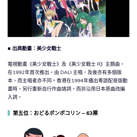
■ 出典動畫：美少女戰士
電視動畫《美少女戰士》及《美少女戰士 R》主題曲，
在1992年首次推出，由 DALI 主唱，及後亦有多個版
本，而主唱者亦不同。香港在1994年播出粵語配音版動
畫時，另行重新自行作曲填詞，而非沿用日本原曲改編
入詞，
▍
第五位：おどるポンポコリン – 63票