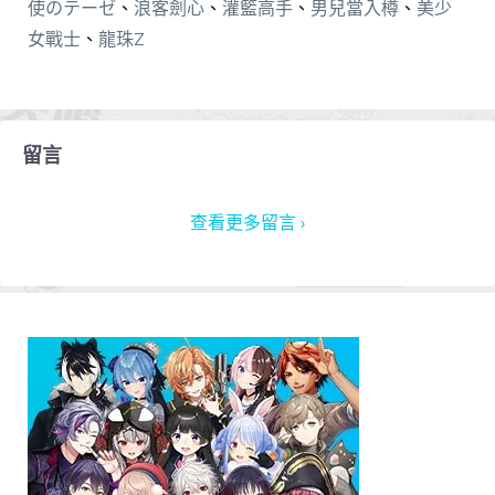
使のテーゼ
、
浪客劍心
、
灌籃高手
、
男兒當入樽
、
美少
女戰士
、
龍珠Z
留言
查看更多留言 ›