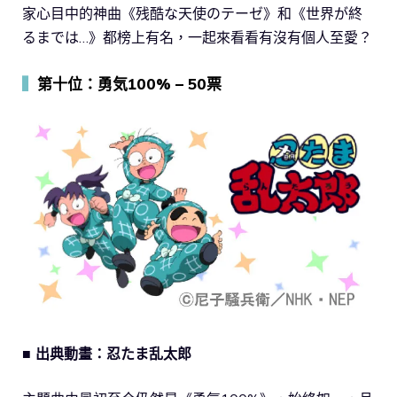
家心目中的神曲《残酷な天使のテーゼ》和《世界が終
るまでは…》都榜上有名，一起來看看有沒有個人至愛？
▍
第十位：勇気100% – 50票
■ 出典動畫：忍たま乱太郎