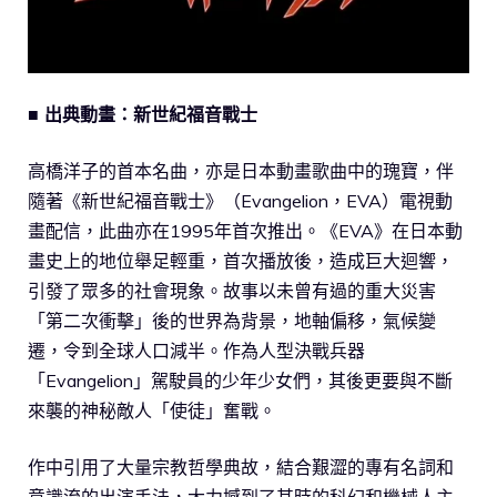
■ 出典動畫：新世紀福音戰士
高橋洋子的首本名曲，亦是日本動畫歌曲中的瑰寶，伴
隨著《新世紀福音戰士》（Evangelion，EVA）電視動
畫配信，此曲亦在1995年首次推出。《EVA》在日本動
畫史上的地位舉足輕重，首次播放後，造成巨大迴響，
引發了眾多的社會現象。故事以未曾有過的重大災害
「第二次衝擊」後的世界為背景，地軸偏移，氣候變
遷，令到全球人口減半。作為人型決戰兵器
「Evangelion」駕駛員的少年少女們，其後更要與不斷
來襲的神秘敵人「使徒」奮戰。
作中引用了大量宗教哲學典故，結合艱澀的專有名詞和
意識流的出演手法，大力撼到了其時的科幻和機械人主