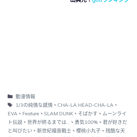
動漫情報
1/3の純情な感情
、
CHA-LA HEAD-CHA-LA
、
EVA
、
Feature
、
SLAM DUNK
、
そばかす
、
ムーンライ
ト伝説
、
世界が終るまでは…
、
勇気100%
、
君が好きだ
と叫びたい
、
新世紀福音戰士
、
櫻桃小丸子
、
残酷な天