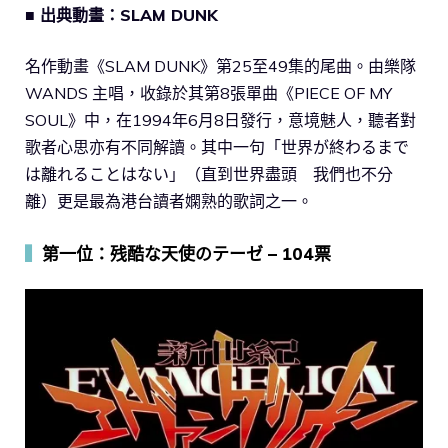
■ 出典動畫：SLAM DUNK
名作動畫《SLAM DUNK》第25至49集的尾曲。由樂隊
WANDS 主唱，收錄於其第8張單曲《PIECE OF MY
SOUL》中，在1994年6月8日發行，意境魅人，聽者對
歌者心思亦有不同解讀。其中一句「世界が終わるまで
は離れることはない」（直到世界盡頭 我們也不分
離）更是最為港台讀者嫻熟的歌詞之一。
▍
第一位：残酷な天使のテーゼ – 104票