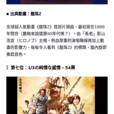
■ 出典動畫：龍珠Z
全球超人氣動畫《龍珠Z》首部片頭曲，最初是在1989
年問世（嚴格來說還算90年代嗎？），由「長老」影山
浩宣（ヒロノブ）主唱。熱血厚重的演唱聲線再加上動
畫的影響力，每每令人看到《龍珠Z》的標題，腦內旋即
奏起音色。
▍
第七位：1/3の純情な感情 – 54票