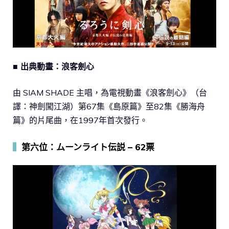
■ 出典動畫：浪客劍心
由 SIAM SHADE 主唱，為電視動畫《浪客劍心》（台
譯：神劍闖江湖）第67集《島原篇》至82集《勝海舟
篇》的片尾曲，在1997年首次發行。
▍
第六位：ムーンライト伝説 – 62票