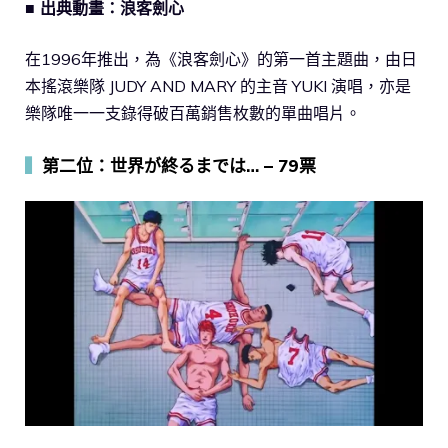
■ 出典動畫：浪客劍心
在1996年推出，為《浪客劍心》的第一首主題曲，由日
本搖滾樂隊 JUDY AND MARY 的主音 YUKI 演唱，亦是
樂隊唯一一支錄得破百萬銷售枚數的單曲唱片。
▍
第二位：世界が終るまでは… – 79票