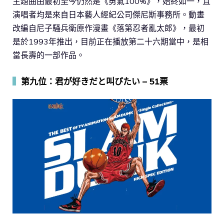
主題曲由最初至今仍然是《勇氣100%》，始終如一，且
演唱者均是來自日本藝人經紀公司傑尼斯事務所。動畫
改編自尼子騒兵衛原作漫畫《落第忍者亂太郎》，最初
是於1993年推出，目前正在播放第二十六期當中，是相
當長壽的一部作品。
▍
第九位：君が好きだと叫びたい – 51票