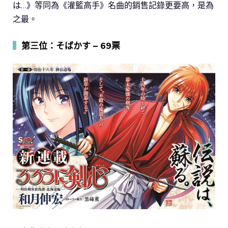
は…》等同為《灌籃高手》名曲的銷售記錄更要高，是為
之最。
▍
第三位：そばかす – 69票