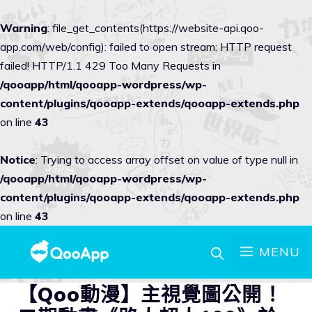
Warning
: file_get_contents(https://website-api.qoo-
app.com/web/config): failed to open stream: HTTP request
failed! HTTP/1.1 429 Too Many Requests in
/qooapp/html/qooapp-wordpress/wp-
content/plugins/qooapp-extends/qooapp-extends.php
on line
43
Notice
: Trying to access array offset on value of type null in
/qooapp/html/qooapp-wordpress/wp-
content/plugins/qooapp-extends/qooapp-extends.php
on line
43
MENU
【Qoo動漫】主視覺圖公開！