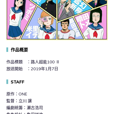
▍
作品概要
作品標題 ：路人超能100 Ⅱ
放送開始 ：2019年1月7日
▍
STAFF
原作：ONE
監督：立川 譲
編劇統籌：瀬古浩司