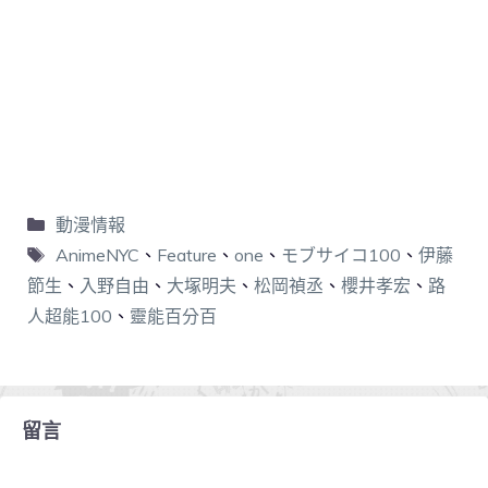
動漫情報
AnimeNYC
、
Feature
、
one
、
モブサイコ100
、
伊藤
節生
、
入野自由
、
大塚明夫
、
松岡禎丞
、
櫻井孝宏
、
路
人超能100
、
靈能百分百
留言