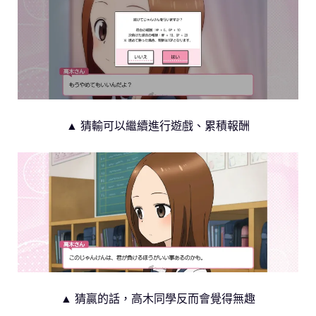
▲ 猜輸可以繼續進行遊戲、累積報酬
▲ 猜贏的話，高木同學反而會覺得無趣