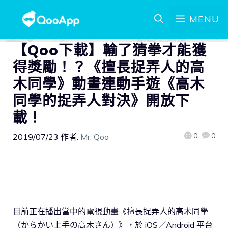
MENU
【Qoo下載】輸了猜拳才能獲
得獎勵！？《擅長捉弄人的高
木同學》動畫連動手遊《高木
同學的捉弄人對決》開放下
載！
0
0
2019/07/23
作者:
Mr. Qoo
目前正在播出當中的電視動畫《擅長捉弄人的高木同學
（からかい上手の高木さん）》，於 iOS／Android 平台