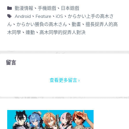
動漫情報
、
手機遊戲
、
日本遊戲
Android
、
Feature
、
iOS
、
からかい上手の高木さ
ん
、
からかい勝負の高木さん
、
動畫
、
擅長捉弄人的高
木同學
、
連動
、
高木同學的捉弄人對決
留言
查看更多留言 ›