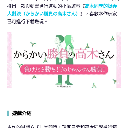
推出一款與動畫進行連動的小品遊戲《
高木同學的捉弄
人對決（からかい勝負の高木さん）
》，喜歡本作玩家
已可進行下載遊玩。
▍
遊戲介紹
本作的遊戲方式非常簡單，玩家只要和高木同學進行猜