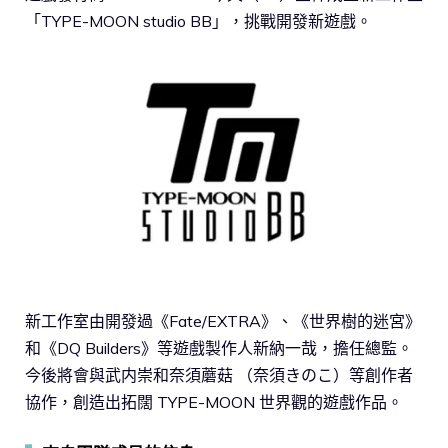
「TYPE-MOON studio BB」，挑戰開發新遊戲。
新工作室由開發過《Fate/EXTRA》、《世界樹的迷宮》
和《DQ Builders》等遊戲製作人新納一哉，擔任總監。
今後將會與武内崇和奈須蘑菇 （奈須きのこ）等創作者
協作，創造出拓闊 TYPE-MOON 世界觀的遊戲作品。