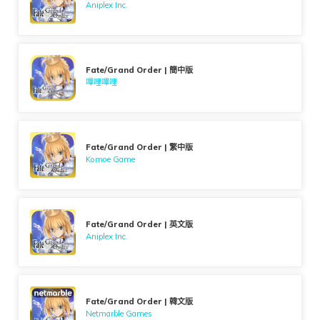
Aniplex Inc.
Fate/Grand Order | 簡中版
嗶哩嗶哩
Fate/Grand Order | 繁中版
Komoe Game
Fate/Grand Order | 英文版
Aniplex Inc.
Fate/Grand Order | 韓文版
Netmarble Games