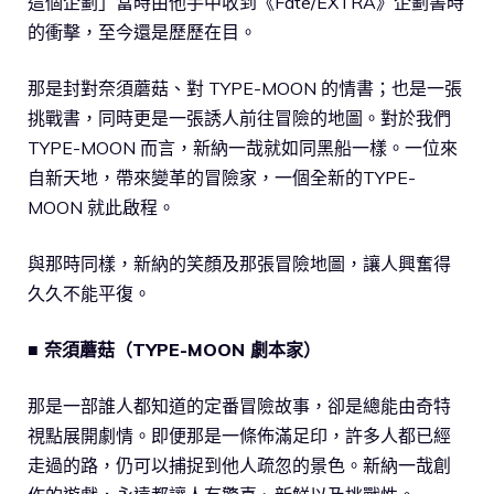
這個企劃」當時由他手中收到《Fate/EXTRA》企劃書時
的衝擊，至今還是歷歷在目。
那是封對奈須蘑菇、對 TYPE-MOON 的情書；也是一張
挑戰書，同時更是一張誘人前往冒險的地圖。對於我們
TYPE-MOON 而言，新納一哉就如同黑船一樣。一位來
自新天地，帶來變革的冒險家，一個全新的TYPE-
MOON 就此啟程。
與那時同樣，新納的笑顏及那張冒險地圖，讓人興奮得
久久不能平復。
■ 奈須蘑菇（TYPE-MOON 劇本家）
那是一部誰人都知道的定番冒險故事，卻是總能由奇特
視點展開劇情。即便那是一條佈滿足印，許多人都已經
走過的路，仍可以捕捉到他人疏忽的景色。新納一哉創