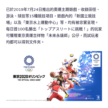
已於2019年7月24日推出的奧運主題遊戲，收錄田徑、
游泳、球技等15種競技項目，遊戲內的「新國立競技
場」以及「東京水上運動中心」等，均有被忠實呈現。
每日首100名勝出「トップアスリートに挑戦！」的玩家
可獲贈東京奧運吉祥物「未來永遠郎」公仔，而試玩者
均都可以得到文件夾。