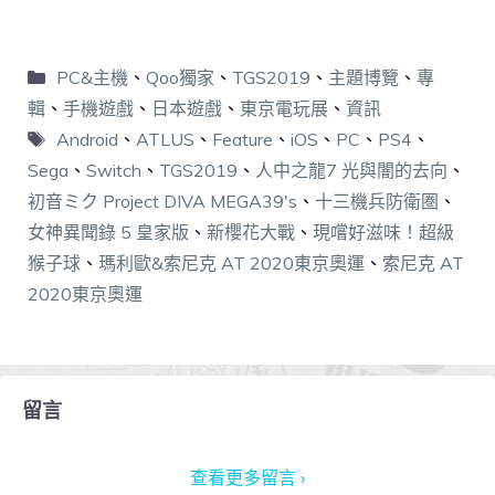
PC&主機
、
Qoo獨家
、
TGS2019
、
主題博覽
、
專
輯
、
手機遊戲
、
日本遊戲
、
東京電玩展
、
資訊
Android
、
ATLUS
、
Feature
、
iOS
、
PC
、
PS4
、
Sega
、
Switch
、
TGS2019
、
人中之龍7 光與闇的去向
、
初音ミク Project DIVA MEGA39's
、
十三機兵防衛圏
、
女神異聞錄 5 皇家版
、
新櫻花大戰
、
現嚐好滋味！超級
猴子球
、
瑪利歐&索尼克 AT 2020東京奧運
、
索尼克 AT
2020東京奧運
留言
查看更多留言 ›