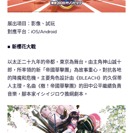
展出項目：影像、試玩
對應平台：iOS/Android
■ 新櫻花大戰
以太正二十九年的帝都‧東京為舞台。由主角神山誠十
郎，所率領的新「帝國華擊團」為故事重心，對抗各地
的降魔和危機。主要角色設計由《BLEACH》的久保帯
人主理，名曲《檄！帝國華擊團》的田中公平繼續負責
音樂，腳本家イシイジロウ擔綱劇本。