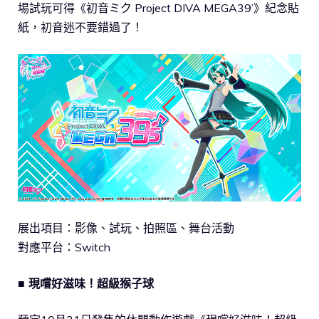
埸試玩可得《初音ミク Project DIVA MEGA39’》紀念貼
紙，初音迷不要錯過了！
展出項目：影像、試玩、拍照區、舞台活動
對應平台：Switch
■ 現嚐好滋味！超級猴子球