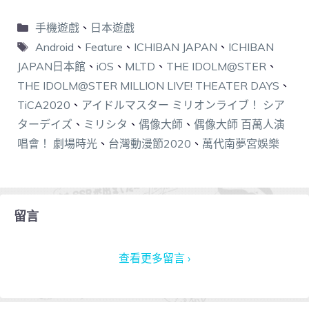
手機遊戲
、
日本遊戲
Android
、
Feature
、
ICHIBAN JAPAN
、
ICHIBAN
JAPAN日本館
、
iOS
、
MLTD
、
THE IDOLM@STER
、
THE IDOLM@STER MILLION LIVE! THEATER DAYS
、
TiCA2020
、
アイドルマスター ミリオンライブ！ シア
ターデイズ
、
ミリシタ
、
偶像大師
、
偶像大師 百萬人演
唱會！ 劇場時光
、
台灣動漫節2020
、
萬代南夢宮娛樂
留言
查看更多留言 ›