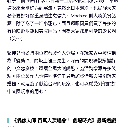
鞋子。而 田所梓 表示台灣一直給人很溫暖的印象，不過
這次來台剛好遇到寒流，竟然比日本還冷，也提醒大家
務必要好好保重身體注意健康。Machico 則大啖美食話
題，除了吃了一堆小籠包，而且還跟團員們買了許多的
有色隱形眼鏡和美妝用品，因為大家都是可愛的少女啊
（笑～）
緊接著也邀請兩位遊戲製作人登場，在玩家界中被暱稱
為「變態 P」的坂上陽三先生，好奇的問現場觀眾變態
的中文怎麼說，還讓全場大喊變態，為活動增添許多笑
點。兩位製作人也特地準備了最新遊戲情報與特別玩家
贈禮，就是為了獻給台灣的玩家，也可以感受到他們對
中文圈玩家的用心。
▍
《偶像大師 百萬人演唱會！ 劇場時光》最新遊戲