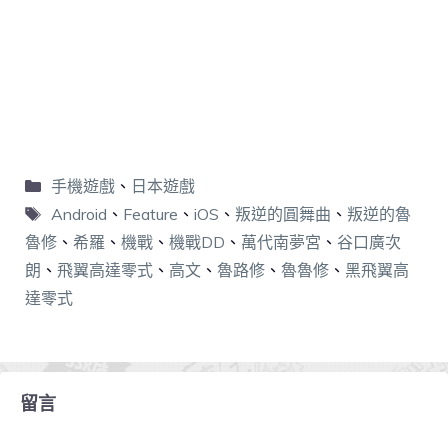
手機遊戲
、
日本遊戲
Android
、
Feature
、
iOS
、
叛逆的圓舞曲
、
叛逆的魯
魯修
、
希羅
、
機戰
、
機戰DD
、
萬代南夢宮
、
谷口廣次
朗
、
飛翼高達零式
、
高文
、
魯路修
、
魯魯修
、
黑飛翼高
達零式
留言