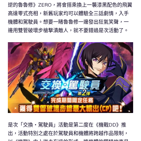
逆的魯魯修》ZERO，將會搭乘換上一襲漆黑配色的飛翼
高達零式亮相，新舊玩家均可以體驗全三話劇情，入手
機體和駕駛員。想要一睹魯魯修一邊發出狂氣笑聲，一
邊用雙管破壞步槍撃潰敵人，就不要錯過是次活動了。
是次「交換・駕駛員」活動是第二度在《機戰DD》推
出，活動特別之處在於駕駛員和機體將跨越作品限制，