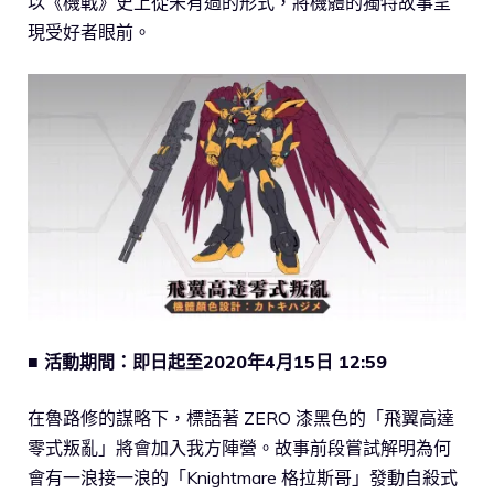
以《機戰》史上從未有過的形式，將機體的獨特故事呈
現受好者眼前。
■ 活動期間：即日起至2020年4月15日 12:59
在魯路修的謀略下，標語著 ZERO 漆黑色的「飛翼高達
零式叛亂」將會加入我方陣營。故事前段嘗試解明為何
會有一浪接一浪的「Knightmare 格拉斯哥」發動自殺式