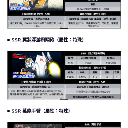
■ SSR 翼狀浮游飛翔砲（屬性：特珠）
■ SSR 萬能手臂（屬性：特珠）