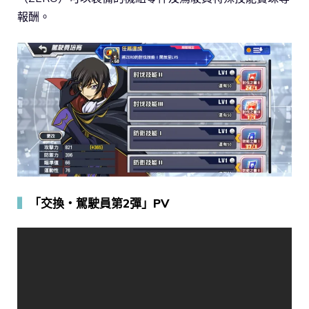
報酬。
▍
「交換・駕駛員第2彈」PV