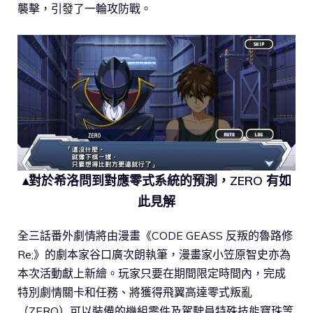
襲擊，引發了一輪攻防戰。
▴對於希洛問到對應零式系統的預測，ZERO 有如
此見解
全三話番外劇情將由漫畫《CODE GEASS 反叛的魯路修
Re;》的劇本家谷口廣次朗執筆，漫畫家小笠原智史亦為
本次活動獻上新繪。玩家只要在期間限定時間內，完成
特別劇情關卡和任務、將獲得飛翼高達零式叛亂
（ZERO）可以裝備的機組零件及駕駛員特殊技能寶珠等