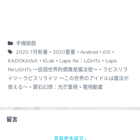
手機遊戲
2020 7月新番
、
2020夏番
、
Android
、
iOS
、
KADOKAWA
、
KLab
、
Lapis Re：LiGHTs
、
Lapis
Re:LiGHTs ～這個世界的偶像是魔法使～
、
ラピスリラ
イツ
、
ラピスリライツ ～この世界のアイドルは魔法が
使える～
、
寶石幻想：光芒重現
、
電視動畫
留言
查看更多留言 ›