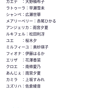
カエデ ：大野柚布子
ラトゥーラ：早瀬雪未
シャンペ：広瀬世華
メアリーベリー：赤尾ひかる
アンジェリカ：雨宮夕夏
ルキフェル：松田利冴
ユエ ：桜木夕
ミルフィーユ：奥紗瑛子
フィオナ：伊藤はるか
エリザ ：花澤香菜
クロエ ：南條愛乃
あんじぇ：雨宮夕夏
カミラ ：上坂すみれ
ユズリハ：佐倉綾音