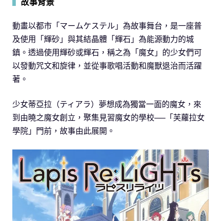
▍
故事背景
動畫以都市「マームケステル」為故事舞台，是一座普
及使用「輝砂」與其結晶體「輝石」為能源動力的城
鎮。透過使用輝砂或輝石，稱之為「魔女」的少女們可
以發動咒文和旋律，並從事歌唱活動和魔獸退治而活躍
著。
少女蒂亞拉（ティアラ）夢想成為獨當一面的魔女，來
到由曉之魔女創立，聚集見習魔女的學校──「芙蘿拉女
學院」門前，故事由此展開。