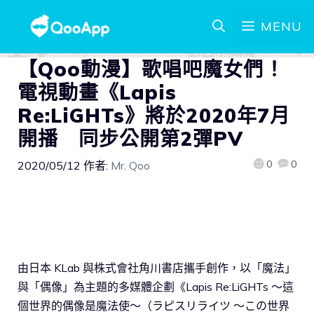
MENU
【Qoo動漫】歌唱吧魔女們！
電視動畫《Lapis
Re:LiGHTs》將於2020年7月
開播 同步公開第2彈PV
0
0
2020/05/12
作者:
Mr. Qoo
由日本 KLab 與株式會社角川書店攜手創作，以「魔法」
與「偶像」為主題的多媒體企劃《Lapis Re:LiGHTs ～這
個世界的偶像是魔法使～（ラピスリライツ ～この世界