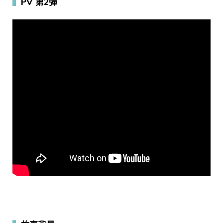
▍
PV 第2彈