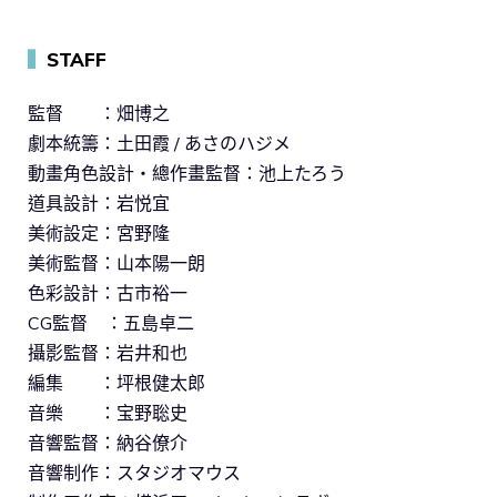
▍
STAFF
監督 ：畑博之
劇本統籌：土田霞 / あさのハジメ
動畫角色設計・總作畫監督：池上たろう
道具設計：岩悦宜
美術設定：宮野隆
美術監督：山本陽一朗
色彩設計：古市裕一
CG監督 ：五島卓二
攝影監督：岩井和也
編集 ：坪根健太郎
音樂 ：宝野聡史
音響監督：納谷僚介
音響制作：スタジオマウス