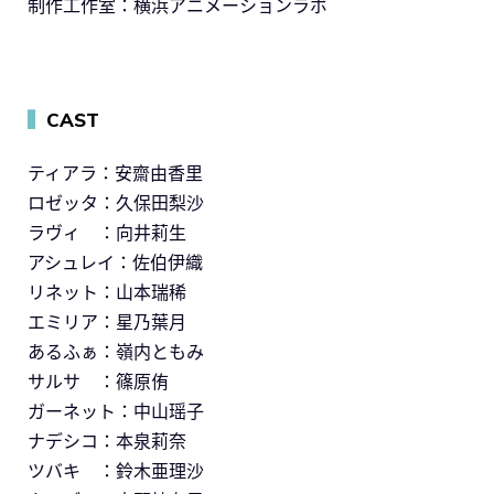
制作工作室：横浜アニメーションラボ
▍
CAST
ティアラ：安齋由香里
ロゼッタ：久保田梨沙
ラヴィ ：向井莉生
アシュレイ：佐伯伊織
リネット：山本瑞稀
エミリア：星乃葉月
あるふぁ：嶺内ともみ
サルサ ：篠原侑
ガーネット：中山瑶子
ナデシコ：本泉莉奈
ツバキ ：鈴木亜理沙