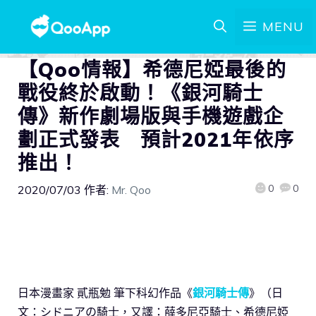
MENU
【Qoo情報】希德尼婭最後的
戰役終於啟動！《銀河騎士
傳》新作劇場版與手機遊戲企
劃正式發表 預計2021年依序
推出！
0
0
2020/07/03
作者:
Mr. Qoo
日本漫畫家 貳瓶勉 筆下科幻作品《
銀河騎士傳
》（日
文：シドニアの騎士，又譯：薛多尼亞騎士、希德尼婭