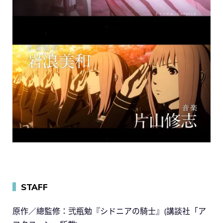
▍
STAFF
原作／總監修：弐瓶勉『シドニアの騎士』(講談社「ア