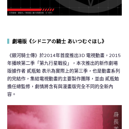
▍
劇場版《シドニアの騎士 あいつむぐほし》
《銀河騎士傳》於2014年首度推出3D 電視動畫，2015
年播映第二季「第九行星戰役」，本次推出的新作劇場
版據作者 貳瓶勉 表示為實際上的第三季，也是動畫系列
的完結作，集結電視動畫的主要製作團隊，並由 貳瓶勉
擔任總監修，劇情將含有與漫畫版完全不同的全新內
容。