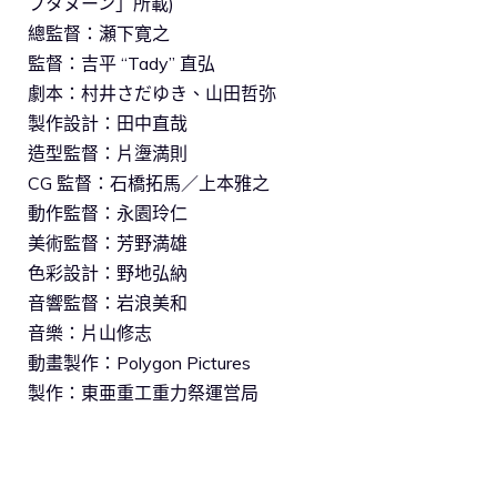
フタヌーン」所載)
總監督：瀬下寛之
監督：吉平 “Tady” 直弘
劇本：村井さだゆき、山田哲弥
製作設計：田中直哉
造型監督：片塰満則
CG 監督：石橋拓馬／上本雅之
動作監督：永園玲仁
美術監督：芳野満雄
色彩設計：野地弘納
音響監督：岩浪美和
音樂：片山修志
動畫製作：Polygon Pictures
製作：東亜重工重力祭運営局