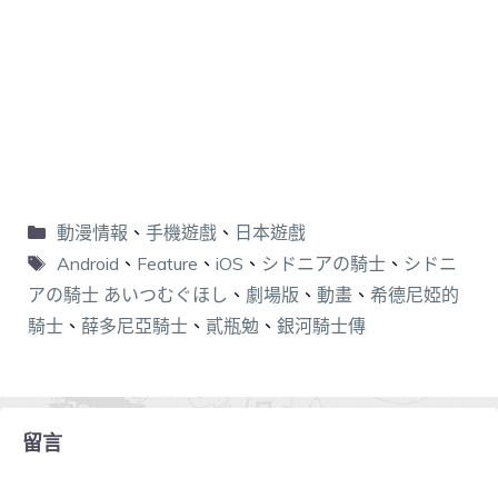
動漫情報
、
手機遊戲
、
日本遊戲
Android
、
Feature
、
iOS
、
シドニアの騎士
、
シドニ
アの騎士 あいつむぐほし
、
劇場版
、
動畫
、
希德尼婭的
騎士
、
薛多尼亞騎士
、
貳瓶勉
、
銀河騎士傳
留言