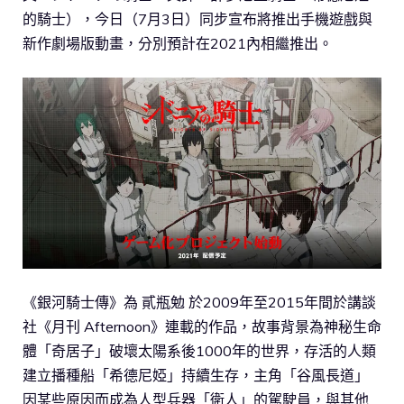
的騎士），今日（7月3日）同步宣布將推出手機遊戲與
新作劇場版動畫，分別預計在2021內相繼推出。
《銀河騎士傳》為 貳瓶勉 於2009年至2015年間於講談
社《月刊 Afternoon》連載的作品，故事背景為神秘生命
體「奇居子」破壞太陽系後1000年的世界，存活的人類
建立播種船「希德尼婭」持續生存，主角「谷風長道」
因某些原因而成為人型兵器「衛人」的駕駛員，與其他