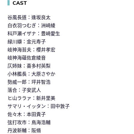
▍
CAST
谷風長道：逢坂良太
白衣羽つむぎ：洲崎綾
科戸瀬イザナ：豊崎愛生
緑川纈：金元寿子
岐神海苔夫：櫻井孝宏
岐神海蘊佐倉綾音
仄姉妹：喜多村英梨
小林艦長：大原さやか
勢威一郎：坪井智浩
落合：子安武人
ヒ山ララァ：新井里美
サマリ・イッタン：田中敦子
佐々木：本田貴子
弦打攻市：鳥海浩輔
丹波新輔：阪脩