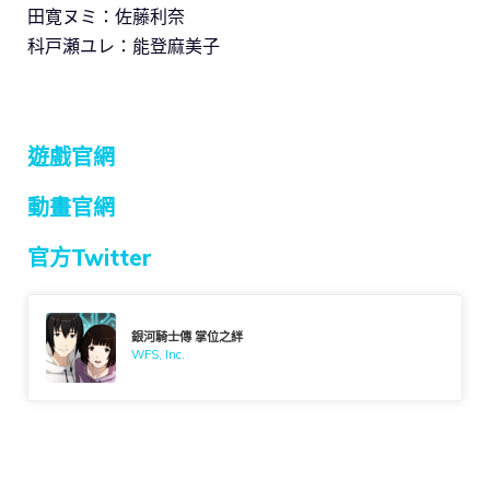
田寛ヌミ：佐藤利奈
科戸瀬ユレ：能登麻美子
遊戲官網
動畫官網
官方Twitter
銀河騎士傳 掌位之絆
WFS, Inc.