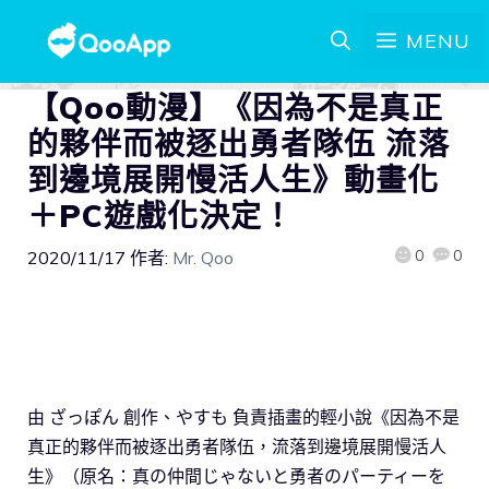
MENU
【Qoo動漫】《因為不是真正
的夥伴而被逐出勇者隊伍 流落
到邊境展開慢活人生》動畫化
＋PC遊戲化決定！
0
0
2020/11/17
作者:
Mr. Qoo
由 ざっぽん 創作、やすも 負責插畫的輕小說《因為不是
真正的夥伴而被逐出勇者隊伍，流落到邊境展開慢活人
生》（原名：真の仲間じゃないと勇者のパーティーを