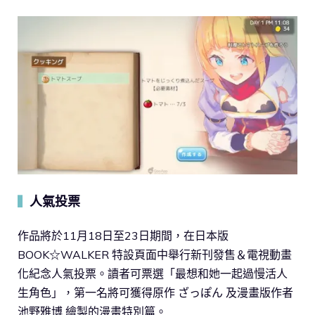
人氣投票
▍
作品將於11月18日至23日期間，在日本版
BOOK☆WALKER 特設頁面中舉行新刊發售＆電視動畫
化紀念人氣投票。讀者可票選「最想和她一起過慢活人
生角色」，第一名將可獲得原作 ざっぽん 及漫畫版作者
池野雅博 繪製的漫畫特別篇。