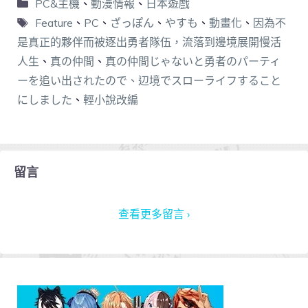
PC&主機
、
動漫情報
、
日本遊戲
Feature
、
PC
、
ざっぽん
、
やすも
、
動畫化
、
因為不
是真正的夥伴而被逐出勇者隊伍，流落到邊境展開慢活
人生
、
真の仲間
、
真の仲間じゃないと勇者のパーティ
ーを追い出されたので、辺境でスローライフすること
にしました
、
輕小說改編
留言
查看更多留言 ›