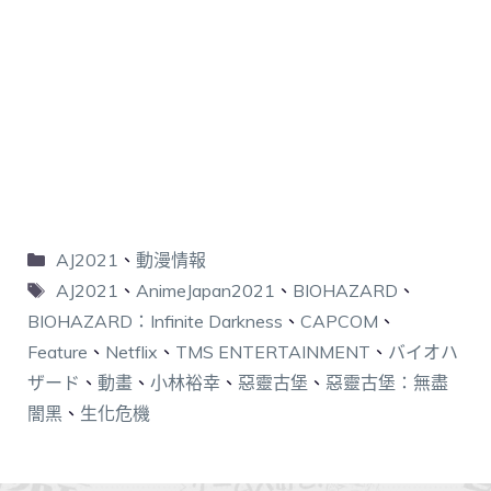
AJ2021
、
動漫情報
AJ2021
、
AnimeJapan2021
、
BIOHAZARD
、
BIOHAZARD：Infinite Darkness
、
CAPCOM
、
Feature
、
Netflix
、
TMS ENTERTAINMENT
、
バイオハ
ザード
、
動畫
、
小林裕幸
、
惡靈古堡
、
惡靈古堡：無盡
闇黑
、
生化危機