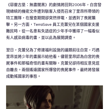
《惡靈古堡：無盡闇黑》的劇情將回到2006年，白宮發
現總統的機密文件遭到駭客入侵而召來了里昂所帶領的
特工團隊，在搜查期間卻突然停電，並遇到了喪屍襲
擊。另一方面，TerraSave 員工克蕾兒在某個國家支援
難民時，從一名患有失語症的少年手中獲得了一幅看似
有人感染病毒的畫，並以此為展開調查。
翌日，克蕾兒為了修建福利設施的議題前往白宮，巧遇
里昂並將少年的畫展示給他看。儘管里昂認為白宮的喪
屍事件和那幅奇怪的畫有關聯，克蕾兒卻持相反意見逕
自離去。兩個遙遠國家所爆發的喪屍事件，最終將發展
成動搖國家的事態。