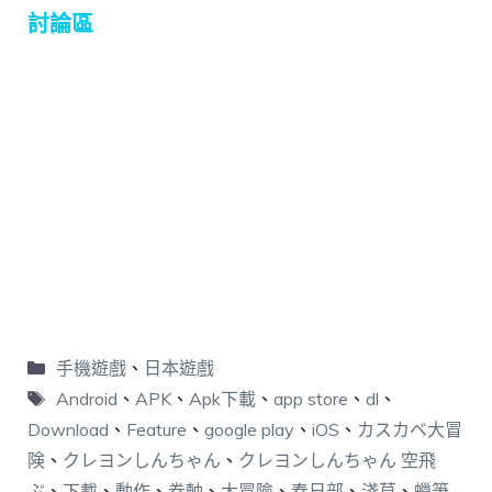
討論區
手機遊戲
、
日本遊戲
Android
、
APK
、
Apk下載
、
app store
、
dl
、
Download
、
Feature
、
google play
、
iOS
、
カスカベ大冒
険
、
クレヨンしんちゃん
、
クレヨンしんちゃん 空飛
ぶ
、
下載
、
動作
、
卷軸
、
大冒險
、
春日部
、
淺草
、
蠟筆