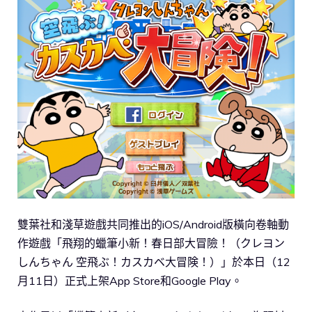
雙葉社和淺草遊戲共同推出的iOS/Android版橫向卷軸動
作遊戲「飛翔的蠟筆小新！春日部大冒險！（クレヨン
しんちゃん 空飛ぶ！カスカベ大冒険！）」於本日（12
月11日）正式上架App Store和Google Play。