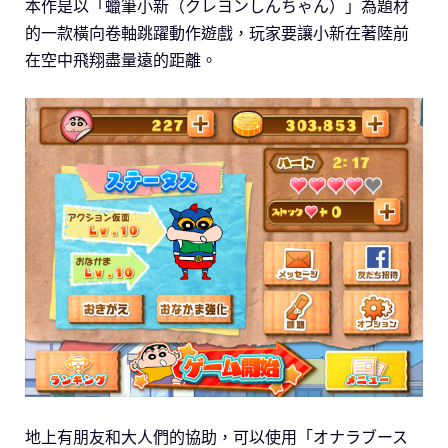
本作是以「蠟筆小新（クレヨンしんちゃん）」為題材
的一款橫向卷軸跳躍動作遊戲，玩家要讓小新在著陸前
在空中飛翔盡量遠的距離。
地上有朋友和大人們的協助，可以使用「オナラブース