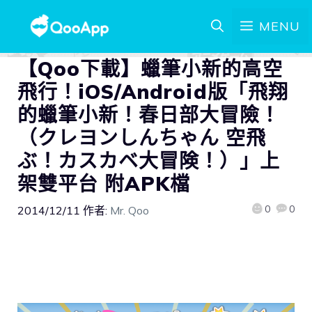
MENU
【Qoo下載】蠟筆小新的高空
飛行！iOS/Android版「飛翔
的蠟筆小新！春日部大冒險！
（クレヨンしんちゃん 空飛
ぶ！カスカベ大冒険！）」上
架雙平台 附APK檔
0
0
2014/12/11
作者:
Mr. Qoo