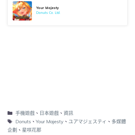
Your Majesty
Donuts Co. Ltd.
手機遊戲
、
日本遊戲
、
資訊
Donuts
、
Your Majesty
、
ユアマジェスティ
、
多媒體
企劃
、
星咲花那