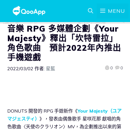
MENU
音樂 RPG 多媒體企劃《Your
Majesty》釋出「坎特雷拉」
角色歌曲 預計2022年內推出
手機遊戲
0
0
2022/03/02
作者:
星藍
DONUTS 開發的 RPG 手遊新作《
Your Majesty（ユア
マジェスティ）
》，發表由偶像歌手 星咲花那 獻唱的角
色歌曲〈天使のクラリオン〉MV，為企劃推出以來的第