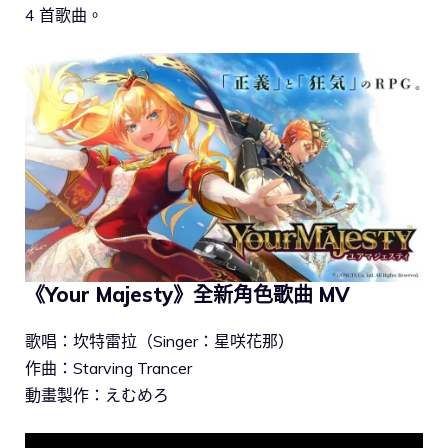
4 首歌曲。
《Your Majesty》全新角色歌曲 MV
歌唱：坎特雷拉（Singer：星咲花那）
作曲：Starving Trancer
動畫製作：えむめろ