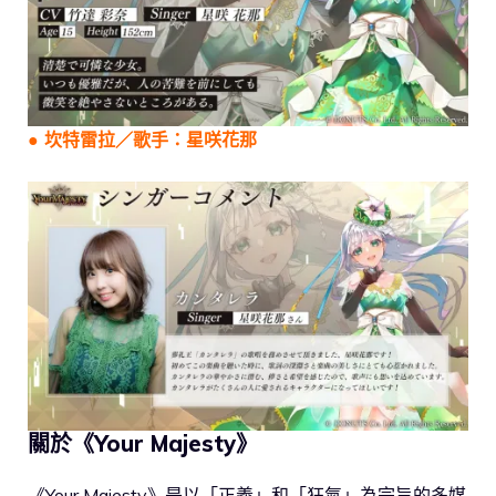
●
坎特雷拉
／歌手：
星咲花那
關於《Your Majesty》
《Your Majesty》是以「正義」和「狂氣」為宗旨的多媒