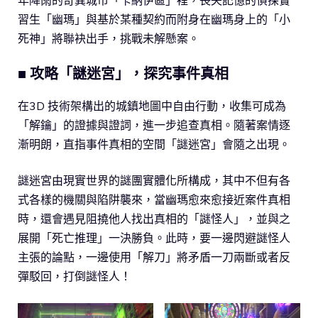
習生「幽瑪」與基於某種契約而附身在幽瑪身上的「小
死神」將聯袂出手，挑戰未解懸案。
■ 攻略「謎迷宮」，探究事件真相
在3D 技術架構出的城鎮地圖中自由行動，收集可成為
「解鑰」的證據與證詞，進一步追查真相。隨著案情逐
漸明朗，直指事件真相的空間「謎迷宮」會隨之出現。
謎迷宮由現實世界的謎團實體化所構成，其中不但有各
式各樣的機關與陷阱襲來，當幽瑪愈來愈接近案件真相
時，還會遇見阻撓他人找出真相的「謎怪人」，並與之
展開「死亡推理」一決勝負。此時，要一邊閃避謎怪人
主張的論點，一邊使用「解刀」將矛盾一刀兩斷或者反
彈駁回，打倒謎怪人！