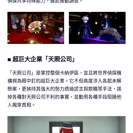
偵探共享特殊能力，據此推動調查。
■ 超巨大企業「天照公司」
「天照公司」是掌控整個卡納伊區，並且將世界偵探機
構視為眼中釘的超巨大企業。它不但高度涉入各起未解
懸案，更挾持其強大的勢力透過謊言與欺瞞等手法，搓
掉各種對天照公司不利的事實，並動用各種手段阻饒他
人揭穿真相。