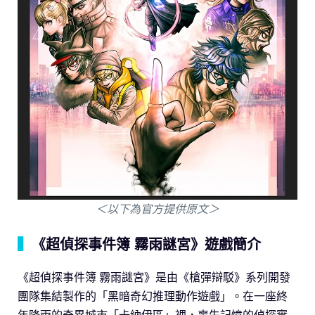
＜以下為官方提供原文＞
▍
《超偵探事件簿 霧雨謎宮》遊戲簡介
《超偵探事件簿 霧雨謎宮》是由《槍彈辯駁》系列開發
團隊集結製作的「黑暗奇幻推理動作遊戲」。在一座終
年降雨的奇異城市「卡納伊區」裡，喪失記憶的偵探實