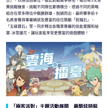
台」，以隊伍為單位，彼此對戰競爭排名，每日有3次免
費挑戰機會，挑戰不同隊伍累積積分，透過不同的策略
組合在眾多隊伍中戰勝群雄、脫穎而出，最終賽季前十
名將會獲得專屬稱號及豐富的段位獎勵「祝福石」、
「五級寶石」等。同步釋出各職業專屬的技能覺醒和祕
寶-冰雪蓮花，讓玩家能享受更豐富的遊戲體驗！
▍
「極客派對」主題活動展開 最酷炫時裝