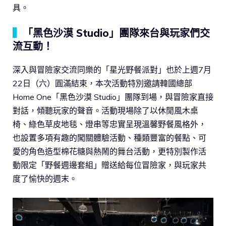
具。
▍
「黑色沙漠 Studio」團隊來台與玩家們交
流互動！
深入與冒險家交流同樂的「星光野餐派對」也於上週7月
22日（六）圓滿結束，本次活動特別邀請韓國總部
Home One「黑色沙漠 Studio」團隊到場，與冒險家直接
對話，傾聽玩家的聲音。活動現場除了以休閒風木桌
椅、綠色草皮地毯、燈串等忠實呈現溫馨野餐風格外，
也設置多項有趣的闖關體驗活動、種類豐富的餐點、可
愛的角色造型棉花糖與熱鬧的舞台活動，更特別製作活
動限定「野餐週邊套組」贈送給每位冒險家，與玩家共
度了愉快的週末。