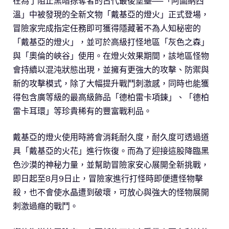
在為了阻止黑暗掠奪者的古代最後堡壘­­──「阿圖納西
溫」中被發現的全新文物「戴基亞的燈火」正式登場，
冒險家完成指定任務即可獲得隱藏著不為人知秘密的
「戴基亞的燈火」，並可於高級打怪地區「灰色之森」
與「奧倫的峽谷」使用。在燈火效果期間，該地區怪物
會持續以混沌狀態出現，並擁有更強大的攻擊、防禦與
新的攻擊模式，除了大幅提升戰鬥刺激感，同時也能獲
得包含廣等級的最高級飾品「德柏雷卡項鍊」、「德柏
雷卡耳環」等珍貴稀有的豐富戰利品。
戴基亞的燈火使用時將會消耗耐久度，耐久度可透過道
具「戴基亞的火花」進行恢復。而為了迎接這股降臨黑
色沙漠的神秘力量，並幫助冒險家安心展開全新挑戰，
即日起至8月9日止，冒險家進行打怪時即便遭怪物擊
殺，也不會使水晶遭到破壞，可放心與強大的怪物展開
刺激過癮的戰鬥。