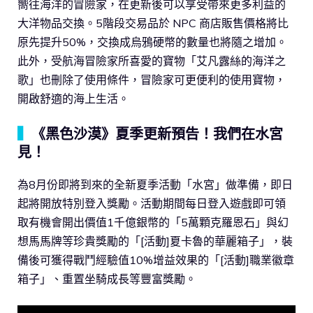
嚮往海洋的冒險家，在更新後可以享受帶來更多利益的
大洋物品交換。5階段交易品於 NPC 商店販售價格將比
原先提升50%，交換成烏鴉硬幣的數量也將隨之增加。
此外，受航海冒險家所喜愛的寶物「艾凡露絲的海洋之
歌」也刪除了使用條件，冒險家可更便利的使用寶物，
開啟舒適的海上生活。
▍
《黑色沙漠》夏季更新預告！我們在水宮
見！
為8月份即將到來的全新夏季活動「水宮」做準備，即日
起將開放特別登入獎勵。活動期間每日登入遊戲即可領
取有機會開出價值1千億銀幣的「5萬顆克羅恩石」與幻
想馬馬牌等珍貴獎勵的「[活動]夏卡魯的華麗箱子」，裝
備後可獲得戰鬥經驗值10%增益效果的「[活動]職業徽章
箱子」、重置坐騎成長等豐富獎勵。