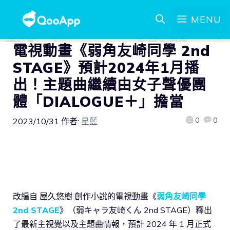
MENU
電視動畫《弱角友崎同學 2nd
STAGE》預計2024年1月播
出！主題曲繼續由女子聲優團
體「DIALOGUE＋」擔當
0
0
2023/10/31
作者:
星藍
改編自 屋久悠樹 創作小說的電視動畫《
弱角友崎同學
2nd STAGE
》（弱キャラ友崎くん 2nd STAGE）釋出
了最新主視覺以及主題曲情報，預計 2024 年 1 月正式