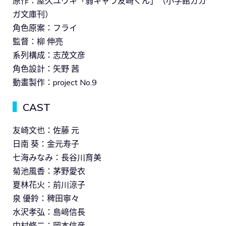
原作：屋久ユウキ「弱キャラ友崎くん」（小学館ガガ
ガ文庫刊）
角色原案：フライ
監督：柳 伸亮
系列構成：志茂文彦
角色設計：矢野 茜
動畫製作：project No.9
▍
CAST
友崎文也：佐藤 元
日南 葵：金元寿子
七海みなみ：長谷川育美
菊池風香：茅野愛衣
夏林花火：前川涼子
泉 優鈴：稗田寧々
水沢孝弘：島﨑信長
中村修二：岡本信彦