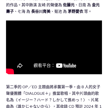
的作品。其中飾演 友崎 的聲優為
佐藤元
、日南 為
金元
壽子
、七海 為
長谷川育美
、菊池 為
茅野愛衣
等。
第二季的 OP／ED 主題曲將承襲第一季，由 8 人的女子
聲優團體「DIALOGUE＋」擔當歌唱，其中片頭曲的歌
名為〈イージー？ハード？しかして進めっ！〉、片尾
曲為〈誰かじゃないから〉，其收錄 CD 預計 2024 年 1