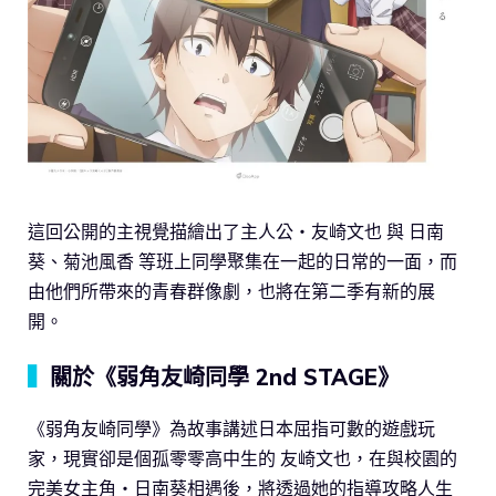
這回公開的主視覺描繪出了主人公・友崎文也 與 日南
葵、菊池風香 等班上同學聚集在一起的日常的一面，而
由他們所帶來的青春群像劇，也將在第二季有新的展
開。
▍
關於《弱角友崎同學 2nd STAGE》
《弱角友崎同學》為故事講述日本屈指可數的遊戲玩
家，現實卻是個孤零零高中生的 友崎文也，在與校園的
完美女主角・日南葵相遇後，將透過她的指導攻略人生