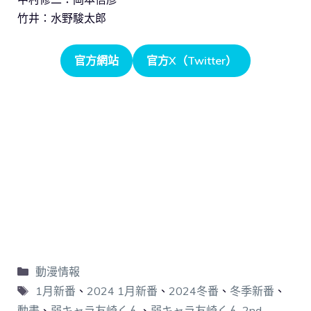
竹井：水野駿太郎
官方網站
官方X（Twitter）
動漫情報
1月新番
、
2024 1月新番
、
2024冬番
、
冬季新番
、
動畫
、
弱キャラ友崎くん
、
弱キャラ友崎くん 2nd