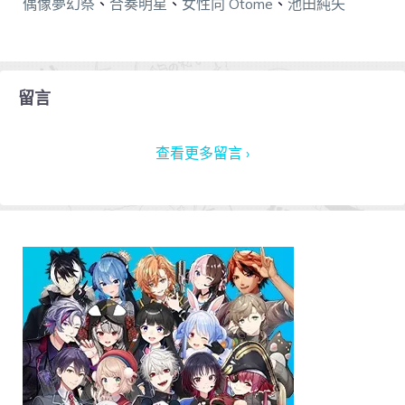
偶像夢幻祭
、
合奏明星
、
女性向 Otome
、
池田純矢
留言
查看更多留言 ›