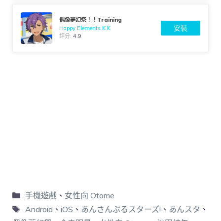
偶像夢幻祭！！Training
安裝
Happy Elements K.K
評分:
4.9
手機遊戲
、
女性向 Otome
Android
、
iOS
、
あんさんぶるスターズ!
、
あんスタ
、