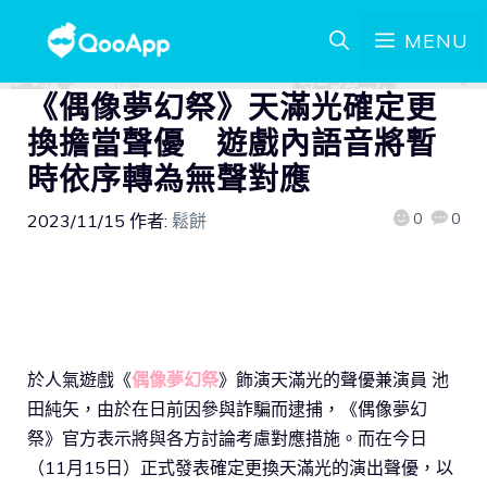
MENU
《偶像夢幻祭》天滿光確定更
換擔當聲優 遊戲內語音將暫
時依序轉為無聲對應
0
0
2023/11/15
作者:
鬆餅
於人氣遊戲《
偶像夢幻祭
》飾演天滿光的聲優兼演員 池
田純矢，由於在日前因參與詐騙而逮捕，《偶像夢幻
祭》官方表示將與各方討論考慮對應措施。而在今日
（11月15日）正式發表確定更換天滿光的演出聲優，以