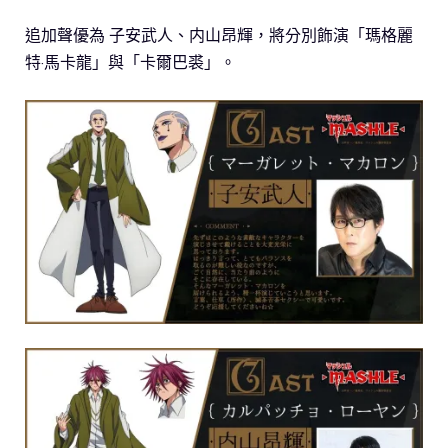
追加聲優為 子安武人、内山昂輝，將分別飾演「瑪格麗
特·馬卡龍」與「卡爾巴裘」。