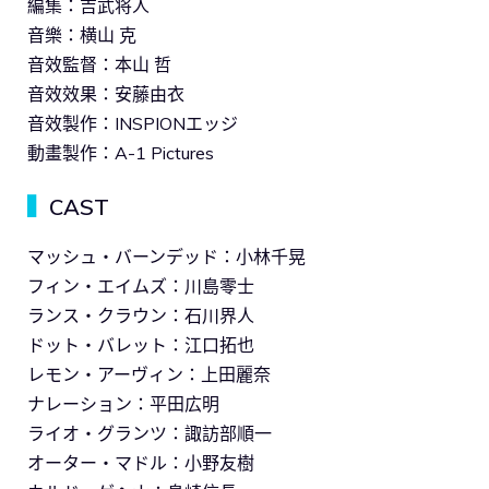
編集：吉武将人
音樂：横山 克
音效監督：本山 哲
音效效果：安藤由衣
音效製作：INSPIONエッジ
動畫製作：A-1 Pictures
▍
CAST
マッシュ・バーンデッド：小林千晃
フィン・エイムズ：川島零士
ランス・クラウン：石川界人
ドット・バレット：江口拓也
レモン・アーヴィン：上田麗奈
ナレーション：平田広明
ライオ・グランツ：諏訪部順一
オーター・マドル：小野友樹