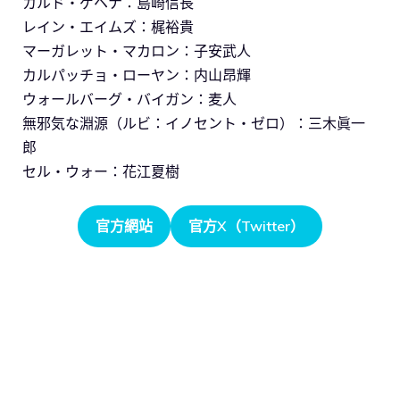
カルド・ゲヘナ：島崎信長
レイン・エイムズ：梶裕貴
マーガレット・マカロン：子安武人
カルパッチョ・ローヤン：内山昂輝
ウォールバーグ・バイガン：麦人
無邪気な淵源（ルビ：イノセント・ゼロ）：三木眞一
郎
セル・ウォー：花江夏樹
官方網站
官方X（Twitter）