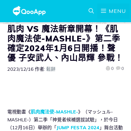
MENU
肌肉 VS 魔法新章開幕！《肌
肉魔法使-MASHLE-》第二季
確定2024年1月6日開播！聲
優 子安武人、內山昂輝 參戰！
0
0
2023/12/16
作者:
鬆餅
電視動畫《
肌肉魔法使-MASHLE-
》（マッシュル-
MASHLE-）第二季「神覺者候補選拔試驗」，於今日
（12月16日）舉辦的「
JUMP FESTA 2024
」舞台活動