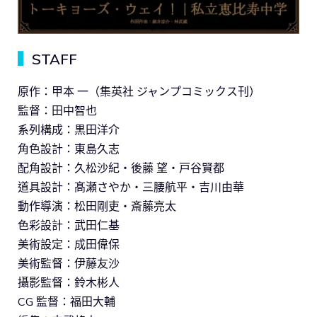
▍
STAFF
原作：甲本 一（集英社 ジャンプコミックス刊）
監督：田中智也
系列構成：黒田洋介
角色設計：東島久志
配角設計：久松沙紀・後藤 望・戸谷賢都
道具設計：髙瀬さやか・三腰航平・吉川由華
動作導演：松田剛吏・斎藤亮太
色彩設計：武田仁基
美術設定：成田偉保
美術監督：伊藤友沙
攝影監督：鈴木彬人
CG 監督：福田大輔