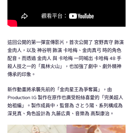
這回公開的第一彈宣傳影片，首次公開了 宮野真守 飾演
金肉人，以及 神谷明 飾演 卡哈梅、金肉真弓 時的角色
配音。而透過 金肉人 與 卡哈梅 一同喊出 卡哈梅 48 手
殺人技之一的「風林火山」，也加強了劇中、劇外精神
傳承的印象。
新作動畫將承襲先前的「金肉星王為爭奪篇」，由
Production I.G 製作在原作也廣受粉絲喜愛的「完美超人
始祖編」。製作成員中，監督為 さとう陽、系列構成為
深見真、角色設計為 丸藤広貴、音樂為 高梨康治。