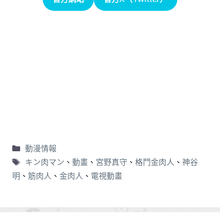
動漫情報
キン肉マン
、
動畫
、
宮野真守
、
格鬥金肉人
、
神谷
明
、
筋肉人
、
金肉人
、
電視動畫