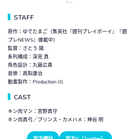
▍
STAFF
原作：ゆでたまご（集英社『週刊プレイボーイ』『週
プレNEWS』連載中）
監督：さとう 陽
系列構成：深見 真
角色設計：丸藤広貴
音樂：高梨康治
動畫製作：Production I.G
▍
CAST
キン肉マン：宮野真守
キン肉真弓／プリンス・カメハメ：神谷 明
官方網站
官方X（Twitter）