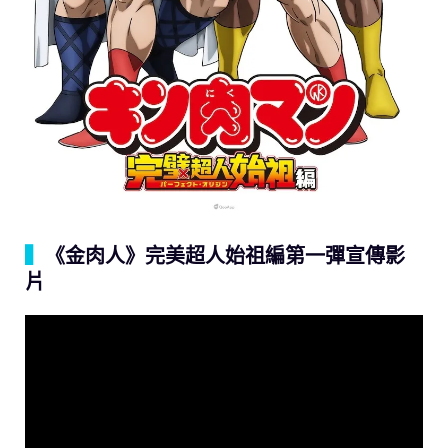
▍
《金肉人》完美超人始祖編第一彈宣傳影
片