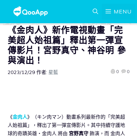
MENU
《金肉人》新作電視動畫「完
美超人始祖篇」釋出第一彈宣
傳影片！宮野真守、神谷明 參
與演出！
0
0
2023/12/29
作者:
星藍
《
金肉人
》（キン肉マン）動畫系列最新作的「完美超
人始祖篇」，釋出了第一彈宣傳影片。其中持續守護地
球的奇蹟英雄・金肉人 將由
宮野真守
飾演，而 金肉人