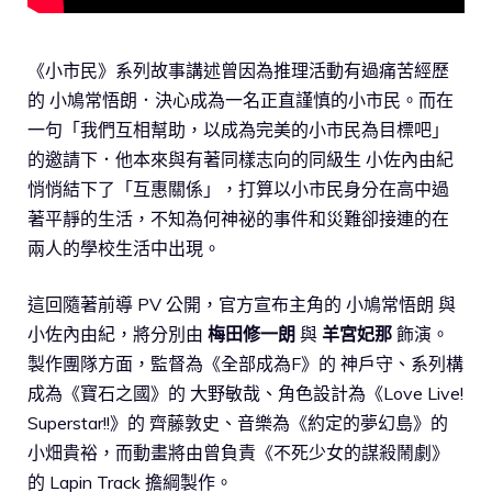
《小市民》系列故事講述曾因為推理活動有過痛苦經歷
的 小鳩常悟朗．決心成為一名正直謹慎的小市民。而在
一句「我們互相幫助，以成為完美的小市民為目標吧」
的邀請下．他本來與有著同樣志向的同級生 小佐內由紀
悄悄結下了「互惠關係」，打算以小市民身分在高中過
著平靜的生活，不知為何神祕的事件和災難卻接連的在
兩人的學校生活中出現。
這回隨著前導 PV 公開，官方宣布主角的 小鳩常悟朗 與
小佐內由紀，將分別由
梅田修一朗
與
羊宮妃那
飾演。
製作團隊方面，監督為《全部成為F》的 神戶守、系列構
成為《寶石之國》的 大野敏哉、角色設計為《Love Live!
Superstar!!》的 齊藤敦史、音樂為《約定的夢幻島》的
小畑貴裕，而動畫將由曾負責《不死少女的謀殺鬧劇》
的 Lapin Track 擔綱製作。