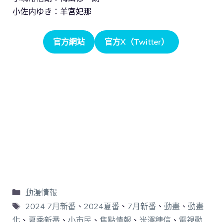
小佐内ゆき：羊宮妃那
官方網站
官方X（Twitter）
動漫情報
2024 7月新番
、
2024夏番
、
7月新番
、
動畫
、
動畫
化
、
夏季新番
、
小市民
、
焦點情報
、
米澤穂信
、
電視動