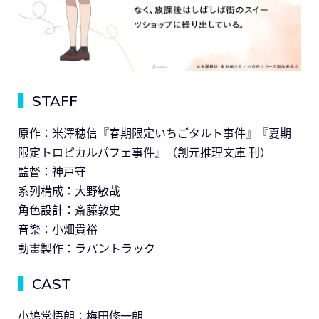
▍
STAFF
原作：米澤穂信『春期限定いちごタルト事件』『夏期
限定トロピカルパフェ事件』（創元推理文庫 刊）
監督：神戸守
系列構成：大野敏哉
角色設計：斎藤敦史
音樂：小畑貴裕
動畫製作：ラパントラック
▍
CAST
小鳩常悟朗：梅田修一朗