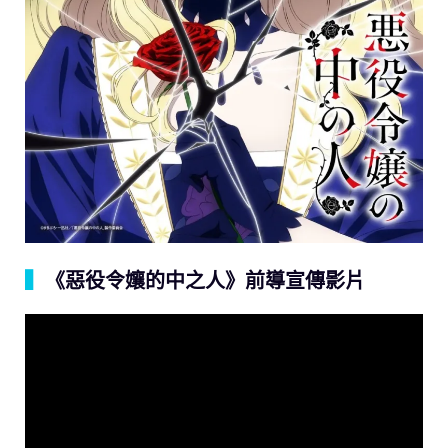
▍
《惡役令孃的中之人》前導宣傳影片