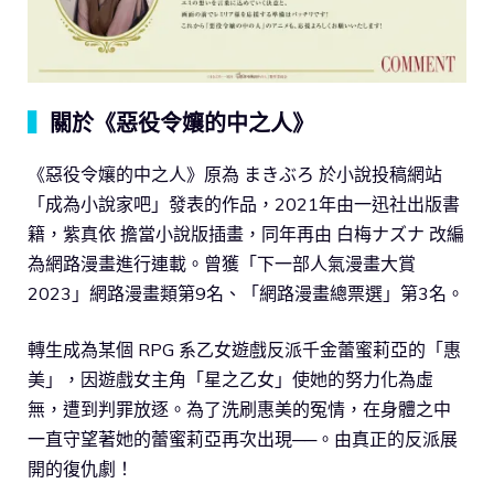
▍
關於《惡役令孃的中之人》
《惡役令孃的中之人》原為 まきぶろ 於小說投稿網站
「成為小說家吧」發表的作品，2021年由一迅社出版書
籍，紫真依 擔當小說版插畫，同年再由 白梅ナズナ 改編
為網路漫畫進行連載。曾獲「下一部人氣漫畫大賞
2023」網路漫畫類第9名、「網路漫畫總票選」第3名。
轉生成為某個 RPG 系乙女遊戲反派千金蕾蜜莉亞的「惠
美」，因遊戲女主角「星之乙女」使她的努力化為虛
無，遭到判罪放逐。為了洗刷惠美的冤情，在身體之中
一直守望著她的蕾蜜莉亞再次出現──。由真正的反派展
開的復仇劇！