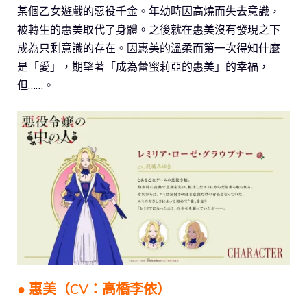
某個乙女遊戲的惡役千金。年幼時因高燒而失去意識，
被轉生的惠美取代了身體。之後就在惠美沒有發現之下
成為只剩意識的存在。因惠美的溫柔而第一次得知什麼
是「愛」，期望著「成為蕾蜜莉亞的惠美」的幸福，
但……。
● 惠美（CV：高橋李依）