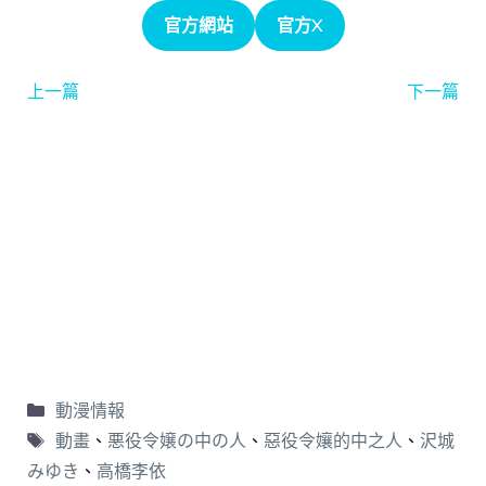
官方網站
官方X
上一篇
下一篇
動漫情報
動畫
、
悪役令嬢の中の人
、
惡役令孃的中之人
、
沢城
みゆき
、
高橋李依