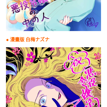
● 漫畫版 白梅ナズナ