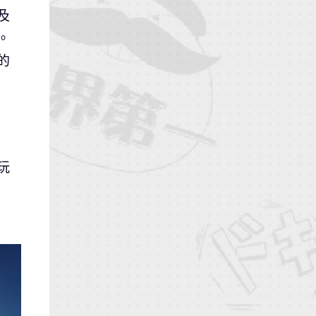
及
。
的
玩