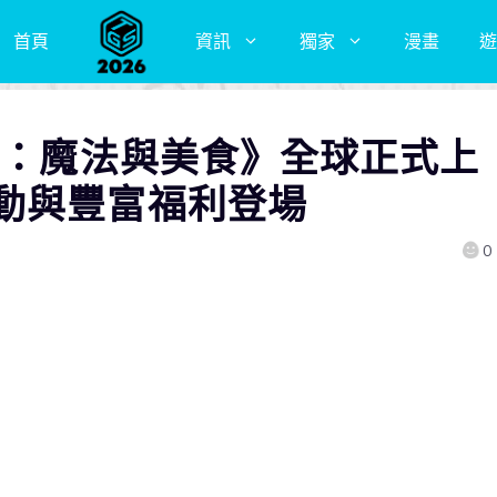
首頁
資訊
獨家
漫畫
遊
湯：魔法與美食》全球正式上
動與豐富福利登場
0