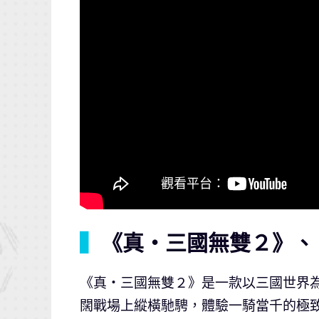
▍
《真・三國無雙２》、
《真・三國無雙２》是一款以三國世界為
闊戰場上縱橫馳騁，體驗一騎當千的極