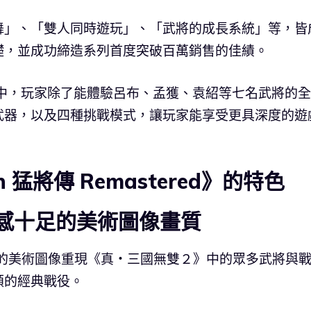
舞」、「雙人同時遊玩」、「武將的成長系統」等，皆
礎，並成功締造系列首度突破百萬銷售的佳績。
》中，玩家除了能體驗呂布、孟獲、袁紹等七名武將的
武器，以及四種挑戰模式，讓玩家能享受更具深度的遊
 猛將傳 Remastered》的特色
場感十足的美術圖像畫質
本作以精緻的美術圖像重現《真・三國無雙２》中的眾多武將與
頌的經典戰役。