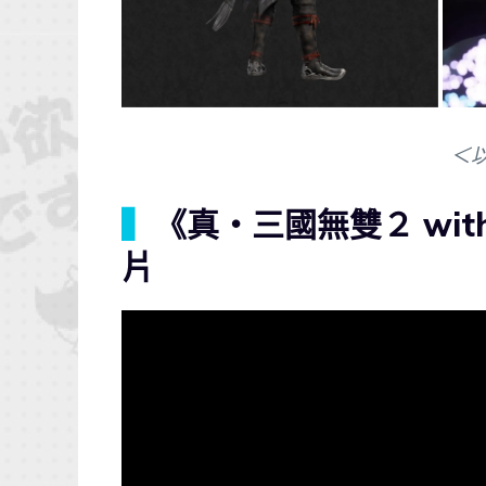
＜
▍
《真・三國無雙２ with
片