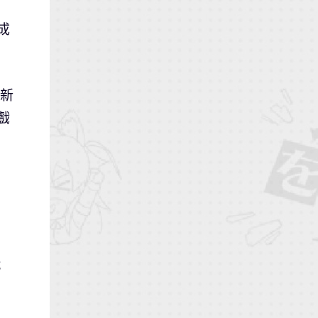
成
全新
戲
戰