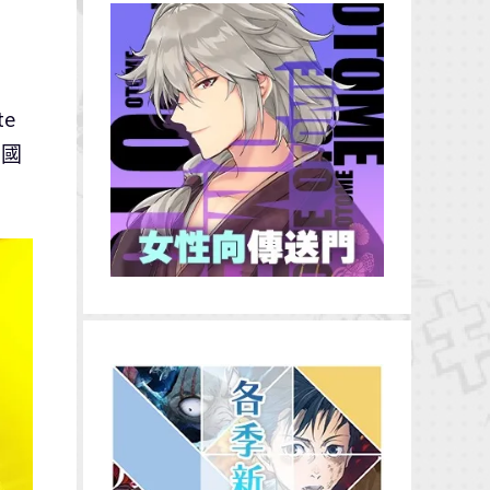
te
三國