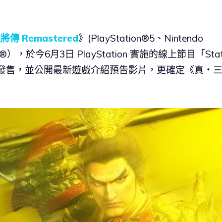
傳 Remastered
》(PlayStation®5、Nintendo
team®），於今6月3日 PlayStation 實施的線上節目「Sta
0月1日發售，並公開最新遊戲介紹預告影片，更確定《真・