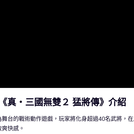
《真・三國無雙２ 猛將傳》介紹
舞台的戰術動作遊戲，玩家將化身超過40名武將，在
致爽快感。