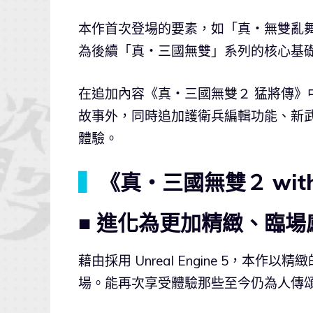
本作首次登場的要素，如「真・無雙亂
為後續「真・三國無雙」系列的核心基
在追加內容《真・三國無雙２ 猛將傳
故事外，同時追加護衛兵編輯功能、新
體驗。
▍
《真・三國無雙２ with
■ 進化為更加精緻、臨
藉由採用 Unreal Engine 5，
場。能再次享受體驗那些至今仍為人傳