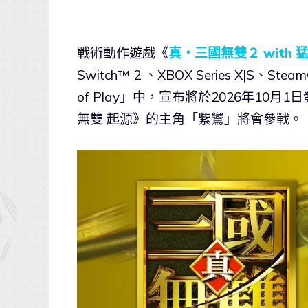
戰術動作遊戲《
真・三國無雙２ with 猛將
Switch™ 2 、XBOX Series X|S、S
of Play」中，宣布將於2026年1
無雙 起源》的主角「紫鸞」將會參戰。