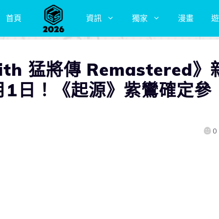
首頁
資訊
獨家
漫畫
遊
h 猛將傳 Remastered》
0月1日！《起源》紫鸞確定參
0